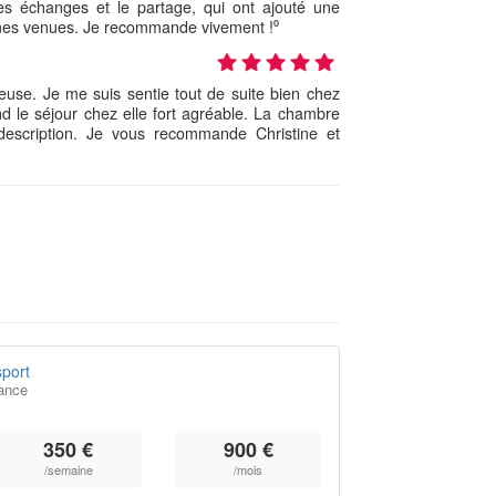
les échanges et le partage, qui ont ajouté une
mes venues. Je recommande vivement !⁰
reuse. Je me suis sentie tout de suite bien chez
end le séjour chez elle fort agréable. La chambre
description. Je vous recommande Christine et
port
ance
350 €
900 €
/semaine
/mois