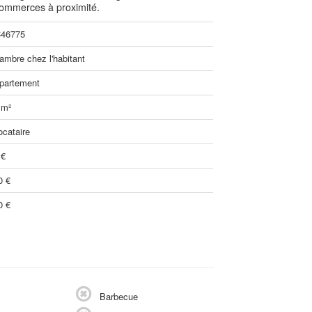
Commerces à proximité.
46775
ambre chez l'habitant
partement
 m²
ocataire
 €
0 €
0 €
Barbecue