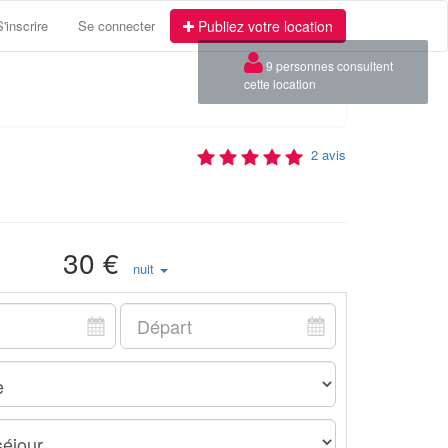
S'inscrire
Se connecter
Publiez votre location
×
9 personnes consultent
cette location
2 avis
30 €
nuit