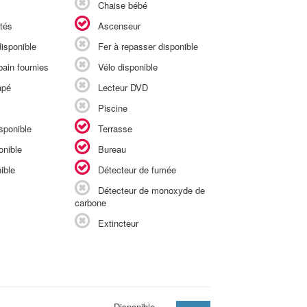
Chaise bébé
tés
Ascenseur
isponible
Fer à repasser disponible
ain fournies
Vélo disponible
apé
Lecteur DVD
Piscine
sponible
Terrasse
onible
Bureau
ible
Détecteur de fumée
Détecteur de monoxyde de
carbone
Extincteur
Disponible