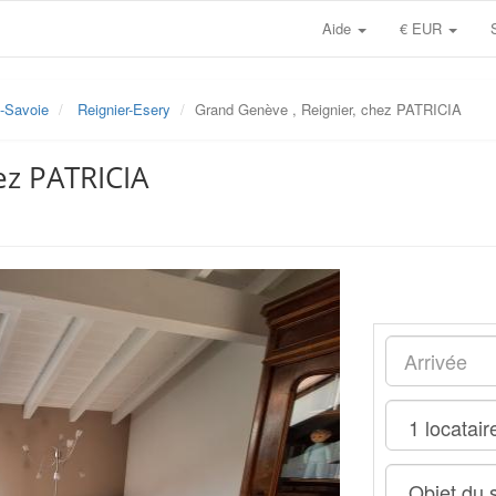
Aide
€ EUR
-Savoie
Reignier-Esery
Grand Genève , Reignier, chez PATRICIA
ez PATRICIA