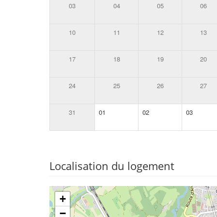
03
04
05
06
10
11
12
13
17
18
19
20
24
25
26
27
31
01
02
03
Localisation du logement
+
−