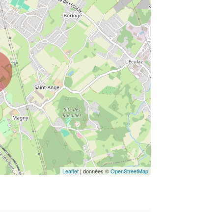
Leaflet
| données ©
OpenStreetMap