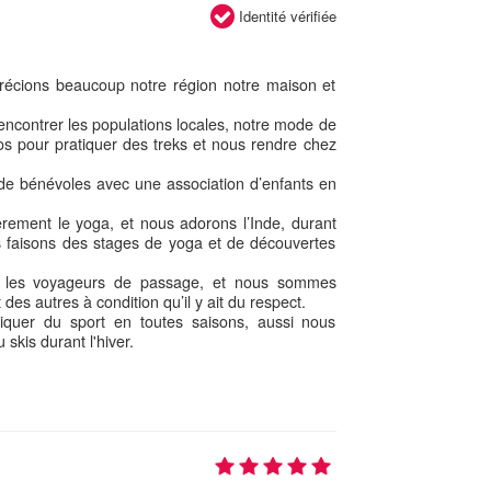
Identité vérifiée
récions beaucoup notre région notre maison et
ncontrer les populations locales, notre mode de
dos pour pratiquer des treks et nous rendre chez
e bénévoles avec une association d’enfants en
èrement le yoga, et nous adorons l’Inde, durant
 faisons des stages de yoga et de découvertes
t les voyageurs de passage, et nous sommes
es autres à condition qu’il y ait du respect.
iquer du sport en toutes saisons, aussi nous
skis durant l'hiver.