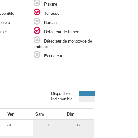
Piscine
sponible
Terrasse
onible
Bureau
ible
Détecteur de fumée
Détecteur de monoxyde de
carbone
Extincteur
Disponible
Indisponible
Ven
Sam
Dim
31
01
02