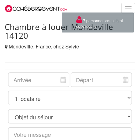
Toggle
naviga
×
7 personnes consultent
Chambre à louer Mondeville
cette location
14120
Mondeville, France, chez Sylvie