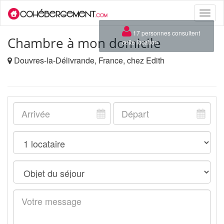
Toggle
naviga
×
17 personnes consultent
Chambre à mon domicile
cette location
Douvres-la-Délivrande, France, chez Edith