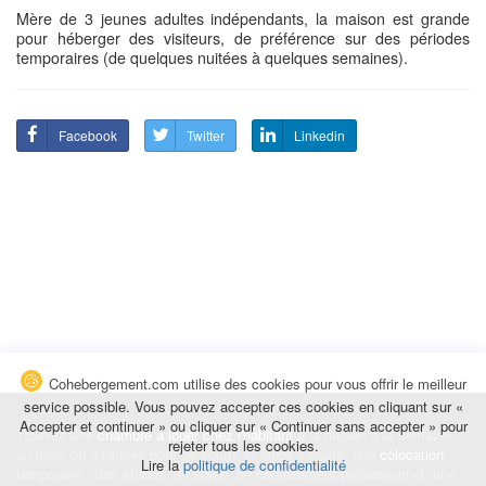
Mère de 3 jeunes adultes indépendants, la maison est grande
pour héberger des visiteurs, de préférence sur des périodes
temporaires (de quelques nuitées à quelques semaines).
Facebook
Twitter
Linkedin
Cohebergement.com utilise des cookies pour vous offrir le meilleur
service possible. Vous pouvez accepter ces cookies en cliquant sur «
Accepter et continuer » ou cliquer sur « Continuer sans accepter » pour
Trouvez une
chambre à louer chez l'habitant
à la nuitée, à la semaine,
rejeter tous les cookies.
au mois ou à l'année pour de courts et longs séjours, une
colocation
Lire la
politique de confidentialité
temporaire : des études, un stage, un déplacement professionnel, une