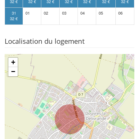
32 €
32 €
32 €
32 €
32 €
32 €
32 €
31
01
02
03
04
05
06
32 €
Localisation du logement
+
−