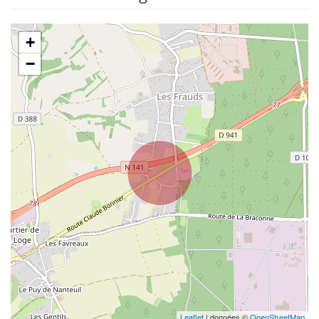
+
−
Leaflet
| données ©
OpenStreetMap