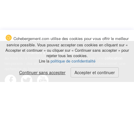
Cohebergement.com utilise des cookies pour vous offrir le meilleur
service possible. Vous pouvez accepter ces cookies en cliquant sur «
Accepter et continuer » ou cliquer sur « Continuer sans accepter » pour
Trouvez une
chambre à louer chez l'habitant
à la nuitée, à la semaine,
rejeter tous les cookies.
au mois ou à l'année pour de courts et longs séjours, une
colocation
Lire la
politique de confidentialité
temporaire : des études, un stage, un déplacement professionnel, une
recherche de logement.
Continuer sans accepter
Accepter et continuer
Événements
|
Blog
|
Avis et commentaires
|
Contact
Louez votre chambre
|
Trouvez un locataire
|
Déposez une alerte
Conditions générales
|
Politique de confidentialité
|
Politique de cookies
|
Mentions légales
© Cohebergement.com 2026