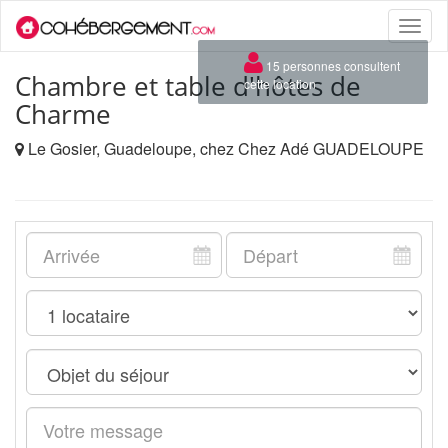
Toggle
naviga
×
15 personnes consultent
Chambre et table d'hôtes de
cette location
Charme
Le Gosier, Guadeloupe, chez Chez Adé GUADELOUPE