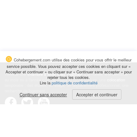
Cohebergement.com utilise des cookies pour vous offrir le meilleur
service possible. Vous pouvez accepter ces cookies en cliquant sur «
Accepter et continuer » ou cliquer sur « Continuer sans accepter » pour
Trouvez une
chambre à louer chez l'habitant
à la nuitée, à la semaine,
rejeter tous les cookies.
au mois ou à l'année pour de courts et longs séjours, une
colocation
Lire la
politique de confidentialité
temporaire : des études, un stage, un déplacement professionnel, une
recherche de logement.
Continuer sans accepter
Accepter et continuer
Événements
|
Blog
|
Avis et commentaires
|
Contact
Louez votre chambre
|
Trouvez un locataire
|
Déposez une alerte
Conditions générales
|
Politique de confidentialité
|
Politique de cookies