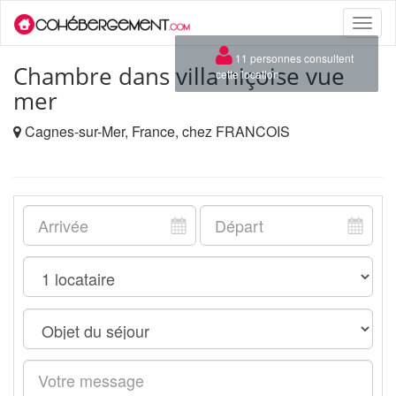
Toggle
naviga
×
11 personnes consultent
Chambre dans villa niçoise vue
cette location
mer
Cagnes-sur-Mer, France, chez FRANCOIS