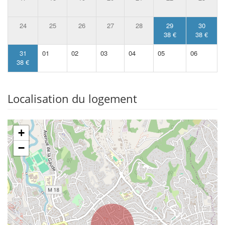
24
25
26
27
28
29
30
38 €
38 €
31
01
02
03
04
05
06
38 €
Localisation du logement
+
−