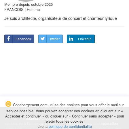
Membre depuis octobre 2025
FRANCOIS | Homme
Je suis architecte, organisateur de concert et chanteur lyrique
Facebook
Twitter
Linkedin
Cohebergement.com utilise des cookies pour vous offrir le meilleur
service possible. Vous pouvez accepter ces cookies en cliquant sur «
Accepter et continuer » ou cliquer sur « Continuer sans accepter » pour
Trouvez une
chambre à louer chez l'habitant
à la nuitée, à la semaine,
rejeter tous les cookies.
au mois ou à l'année pour de courts et longs séjours, une
colocation
Lire la
politique de confidentialité
temporaire : des études, un stage, un déplacement professionnel, une