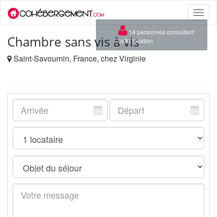
Toggle
naviga
×
14 personnes consultent
Chambre sans vis à vis
cette location
Saint-Savournin, France, chez Virginie