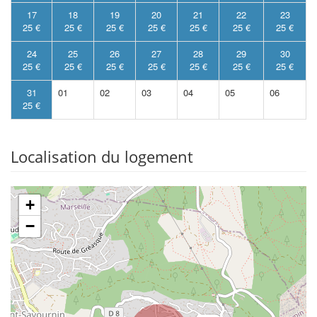
17
18
19
20
21
22
23
25 €
25 €
25 €
25 €
25 €
25 €
25 €
24
25
26
27
28
29
30
25 €
25 €
25 €
25 €
25 €
25 €
25 €
31
01
02
03
04
05
06
25 €
Localisation du logement
+
−