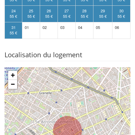
24
25
26
27
28
29
30
55 €
55 €
55 €
55 €
55 €
55 €
55 €
31
01
02
03
04
05
06
55 €
Localisation du logement
+
−