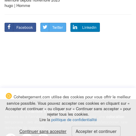
hugo | Homme
Facebook
Twitter
Linkedin
Cohebergement.com utilise des cookies pour vous offrir le meilleur
service possible. Vous pouvez accepter ces cookies en cliquant sur «
Accepter et continuer » ou cliquer sur « Continuer sans accepter » pour
Trouvez une
chambre à louer chez l'habitant
à la nuitée, à la semaine,
rejeter tous les cookies.
au mois ou à l'année pour de courts et longs séjours, une
colocation
Lire la
politique de confidentialité
temporaire : des études, un stage, un déplacement professionnel, une
recherche de logement.
Continuer sans accepter
Accepter et continuer