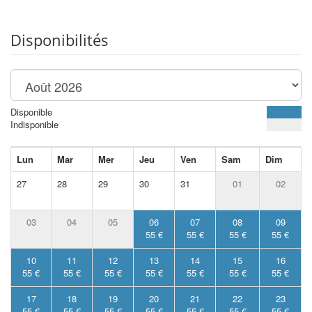
Disponibilités
Disponible
Indisponible
Lun
Mar
Mer
Jeu
Ven
Sam
Dim
27
28
29
30
31
01
02
03
04
05
06
07
08
09
55 €
55 €
55 €
55 €
10
11
12
13
14
15
16
55 €
55 €
55 €
55 €
55 €
55 €
55 €
17
18
19
20
21
22
23
55 €
55 €
55 €
55 €
55 €
55 €
55 €