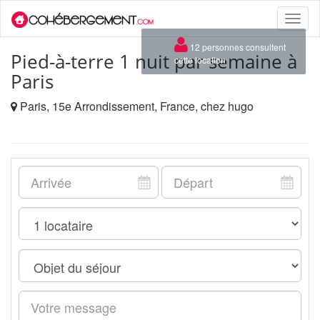
Toggle
naviga
×
12 personnes consultent
Pied-à-terre 1 nuit par semaine à
cette location
Paris
Paris, 15e Arrondissement, France, chez hugo