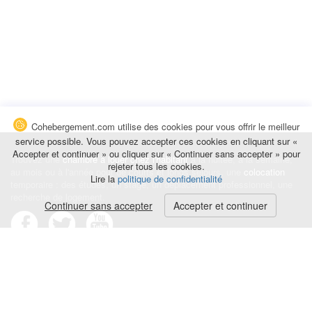
Cohebergement.com utilise des cookies pour vous offrir le meilleur
service possible. Vous pouvez accepter ces cookies en cliquant sur «
Accepter et continuer » ou cliquer sur « Continuer sans accepter » pour
Trouvez une
chambre à louer chez l'habitant
à la nuitée, à la semaine,
rejeter tous les cookies.
au mois ou à l'année pour de courts et longs séjours, une
colocation
Lire la
politique de confidentialité
temporaire : des études, un stage, un déplacement professionnel, une
recherche de logement.
Continuer sans accepter
Accepter et continuer
Événements
|
Blog
|
Avis et commentaires
|
Contact
Louez votre chambre
|
Trouvez un locataire
|
Déposez une alerte
Conditions générales
|
Politique de confidentialité
|
Politique de cookies
|
Mentions légales