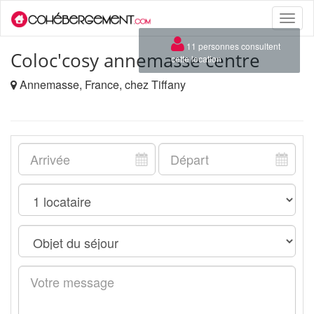
Toggle
naviga
×
11 personnes consultent
Coloc'cosy annemasse centre
cette location
Annemasse, France, chez Tiffany