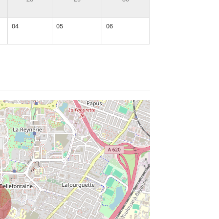
04
05
06