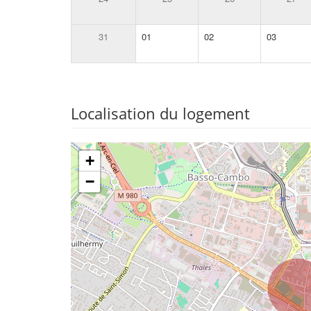
31
01
02
03
Localisation du logement
+
−