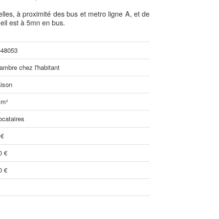
elles, à proximité des bus et metro ligne A, et de
eil est à 5mn en bus.
48053
ambre chez l'habitant
ison
 m²
ocataires
 €
0 €
0 €