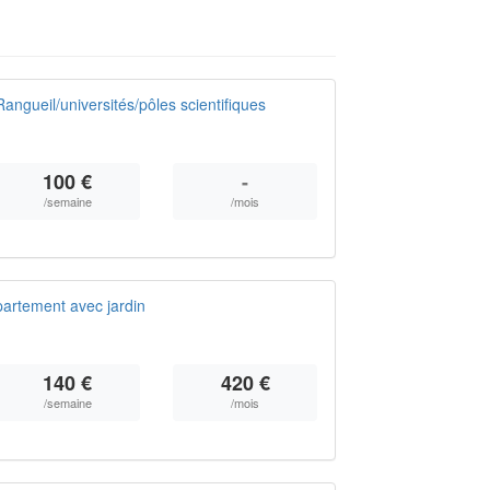
angueil/universités/pôles scientifiques
100 €
-
/semaine
/mois
artement avec jardin
140 €
420 €
/semaine
/mois