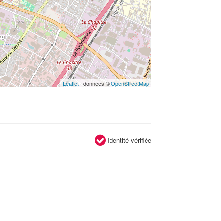
Leaflet
| données ©
OpenStreetMap
Identité vérifiée