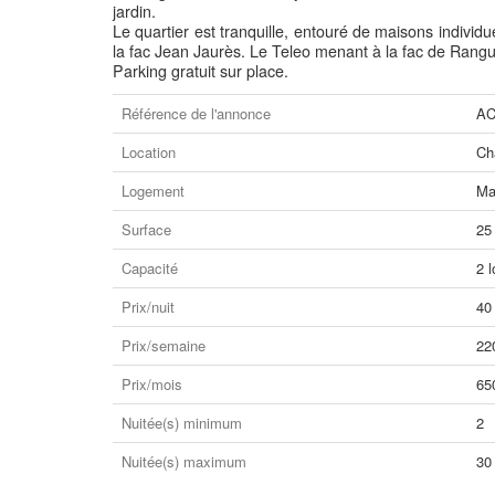
jardin.
Le quartier est tranquille, entouré de maisons individu
la fac Jean Jaurès. Le Teleo menant à la fac de Rangu
Parking gratuit sur place.
Référence de l'annonce
AC
Location
Ch
Logement
Ma
Surface
25
Capacité
2 l
Prix/nuit
40
Prix/semaine
22
Prix/mois
65
Nuitée(s) minimum
2
Nuitée(s) maximum
30