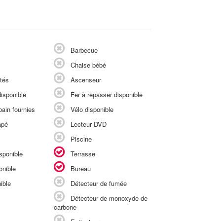
Barbecue
Chaise bébé
tés
Ascenseur
isponible
Fer à repasser disponible
ain fournies
Vélo disponible
apé
Lecteur DVD
Piscine
sponible
Terrasse
onible
Bureau
ible
Détecteur de fumée
Détecteur de monoxyde de
carbone