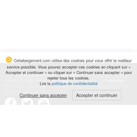
Cohebergement.com utilise des cookies pour vous offrir le meilleur
service possible. Vous pouvez accepter ces cookies en cliquant sur «
Accepter et continuer » ou cliquer sur « Continuer sans accepter » pour
Trouvez une
chambre à louer chez l'habitant
à la nuitée, à la semaine,
rejeter tous les cookies.
au mois ou à l'année pour de courts et longs séjours, une
colocation
Lire la
politique de confidentialité
temporaire : des études, un stage, un déplacement professionnel, une
recherche de logement.
Continuer sans accepter
Accepter et continuer
Événements
|
Blog
|
Avis et commentaires
|
Contact
Louez votre chambre
|
Trouvez un locataire
|
Déposez une alerte
Conditions générales
|
Politique de confidentialité
|
Politique de cookies