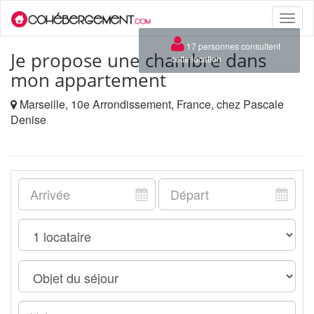
Toggle
naviga
×
17 personnes consultent
Je propose une chambre dans
cette location
mon appartement
Marseille, 10e Arrondissement, France, chez Pascale
Denise