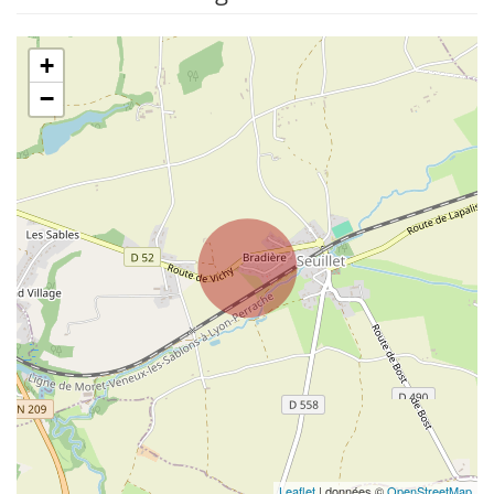
+
−
Leaflet
| données ©
OpenStreetMap