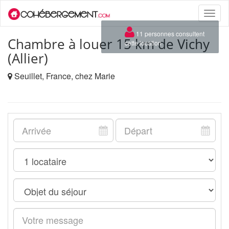
Toggle
naviga
×
11 personnes consultent
Chambre à louer 15 km de Vichy
cette location
(Allier)
Seuillet, France, chez Marie