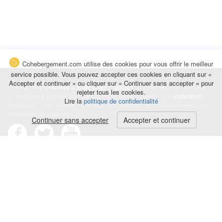
Cohebergement.com utilise des cookies pour vous offrir le meilleur
service possible. Vous pouvez accepter ces cookies en cliquant sur «
Accepter et continuer » ou cliquer sur « Continuer sans accepter » pour
Trouvez une
chambre à louer chez l'habitant
à la nuitée, à la semaine,
rejeter tous les cookies.
au mois ou à l'année pour de courts et longs séjours, une
colocation
Lire la
politique de confidentialité
temporaire : des études, un stage, un déplacement professionnel, une
recherche de logement.
Continuer sans accepter
Accepter et continuer
Événements
|
Blog
|
Avis et commentaires
|
Contact
Louez votre chambre
|
Trouvez un locataire
|
Déposez une alerte
Conditions générales
|
Politique de confidentialité
|
Politique de cookies
|
Mentions légales
© Cohebergement.com 2026