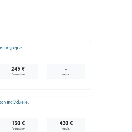
on atypique
245 €
-
/semaine
/mois
n individuelle.
150 €
430 €
/semaine
/mois