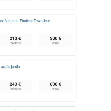
r Alternant-Etudiant-Travailleur
210 €
900 €
/semaine
/mois
 accès jardin
240 €
800 €
/semaine
/mois