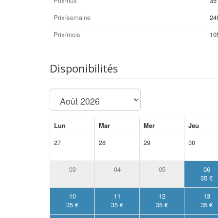
Prix/nuit
35
Prix/semaine
24
Prix/mois
10
Disponibilités
Lun
Mar
Mer
Jeu
27
28
29
30
03
04
05
06
35 €
10
11
12
13
35 €
35 €
35 €
35 €