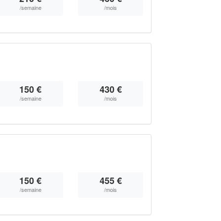
/semaine
/mois
150 €
430 €
/semaine
/mois
150 €
455 €
/semaine
/mois