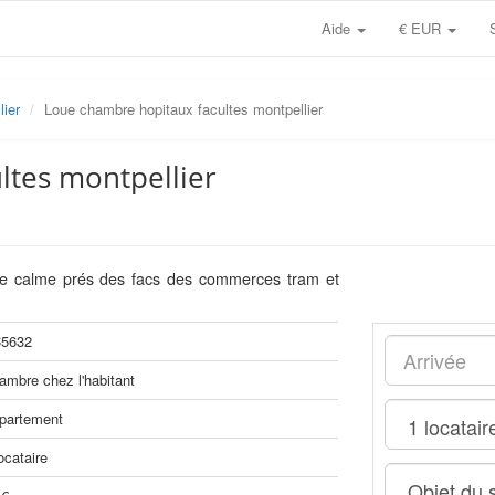
Aide
€ EUR
lier
Loue chambre hopitaux facultes montpellier
ltes montpellier
lée calme prés des facs des commerces tram et
5632
ambre chez l'habitant
partement
ocataire