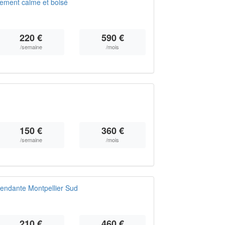
ement calme et boisé
220 €
590 €
/semaine
/mois
150 €
360 €
/semaine
/mois
endante Montpellier Sud
210 €
460 €