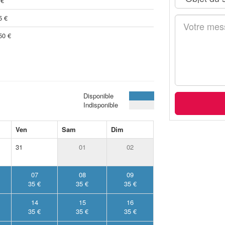
 €
5 €
50 €
Disponible
Indisponible
Ven
Sam
Dim
31
01
02
07
08
09
35 €
35 €
35 €
14
15
16
35 €
35 €
35 €