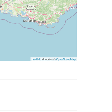
Leaflet
| données ©
OpenStreetMap