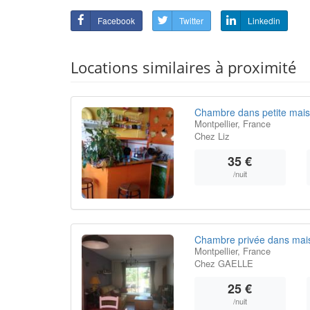
Facebook
Twitter
Linkedin
Locations similaires à proximité
Chambre dans petite mais
Montpellier, France
Chez Liz
35 €
/nuit
Chambre privée dans maiso
Montpellier, France
Chez GAELLE
25 €
/nuit