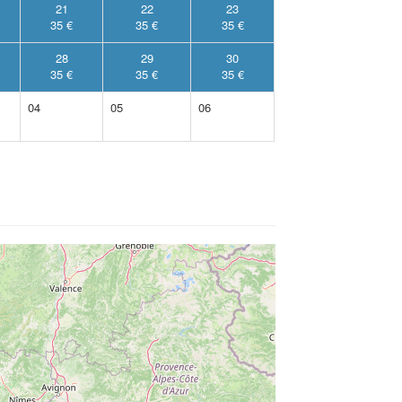
21
22
23
35 €
35 €
35 €
28
29
30
35 €
35 €
35 €
04
05
06