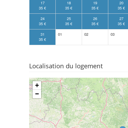
17
18
19
20
35 €
35 €
35 €
35 €
24
25
26
27
35 €
35 €
35 €
35 €
31
01
02
03
35 €
Localisation du logement
+
−