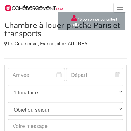
Toggle
naviga
×
15 personnes consultent
Chambre à louer proche Paris et
cette location
transports
La Courneuve, France, chez AUDREY