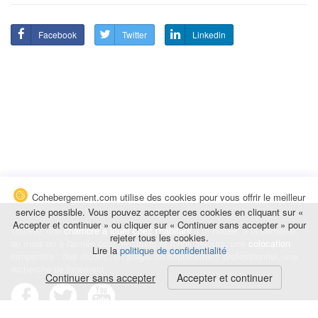
Facebook
Twitter
Linkedin
Cohebergement.com utilise des cookies pour vous offrir le meilleur
service possible. Vous pouvez accepter ces cookies en cliquant sur «
Accepter et continuer » ou cliquer sur « Continuer sans accepter » pour
Trouvez une
chambre à louer chez l'habitant
à la nuitée, à la semaine,
rejeter tous les cookies.
au mois ou à l'année pour de courts et longs séjours, une
colocation
Lire la
politique de confidentialité
temporaire : des études, un stage, un déplacement professionnel, une
recherche de logement.
Continuer sans accepter
Accepter et continuer