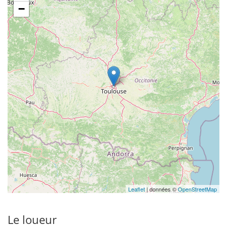
−
Leaflet
| données ©
OpenStreetMap
Le loueur