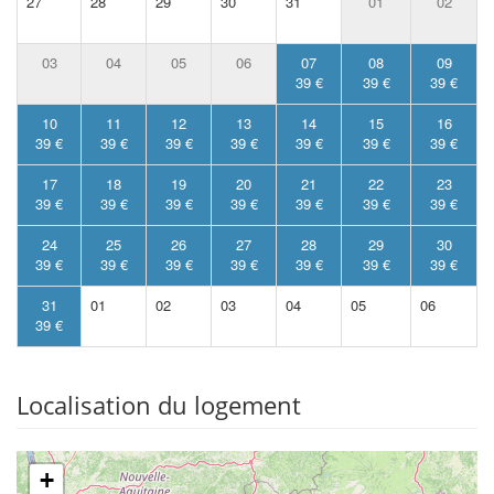
27
28
29
30
31
01
02
03
04
05
06
07
08
09
39 €
39 €
39 €
10
11
12
13
14
15
16
39 €
39 €
39 €
39 €
39 €
39 €
39 €
17
18
19
20
21
22
23
39 €
39 €
39 €
39 €
39 €
39 €
39 €
24
25
26
27
28
29
30
39 €
39 €
39 €
39 €
39 €
39 €
39 €
31
01
02
03
04
05
06
39 €
Localisation du logement
+