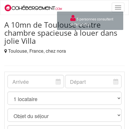
Toggle
naviga
×
5 personnes consultent
A 10mn de Toulouse centre
cette location
chambre spacieuse à louer dans
jolie Villa
Toulouse, France, chez nora