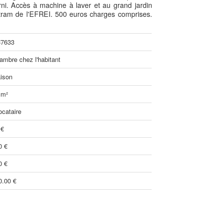
rni. Accès à machine à laver et au grand jardin
e tram de l'EFREI. 500 euros charges comprises.
7633
ambre chez l'habitant
ison
 m²
ocataire
 €
0 €
0 €
0.00 €