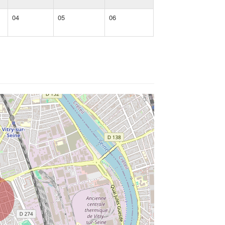
04
05
06