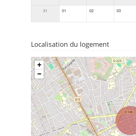
31
01
02
03
Localisation du logement
+
−