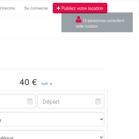
S'inscrire
Se connecter
Publiez votre location
×
15 personnes consultent
cette location
40 €
nuit