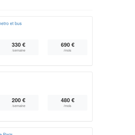
etro et bus
330 €
690 €
/semaine
/mois
200 €
480 €
/semaine
/mois
e Paris