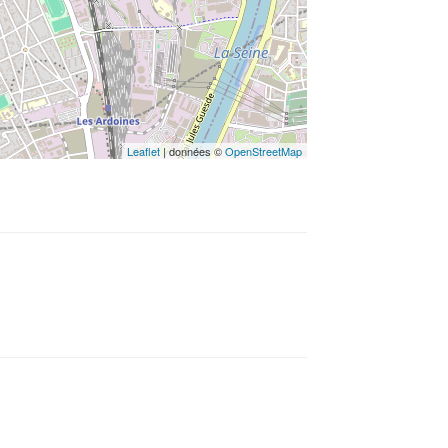
Leaflet
| données ©
OpenStreetMap