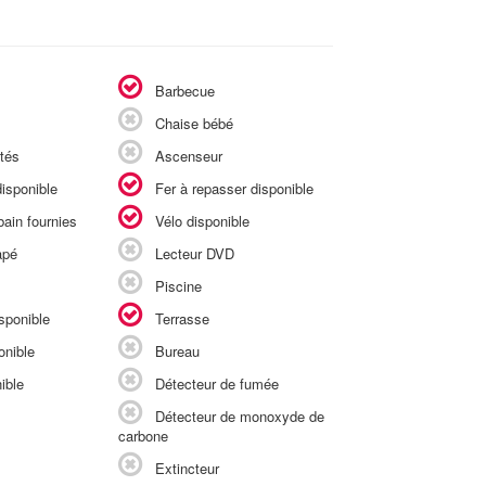
Barbecue
Chaise bébé
tés
Ascenseur
isponible
Fer à repasser disponible
ain fournies
Vélo disponible
apé
Lecteur DVD
Piscine
sponible
Terrasse
onible
Bureau
ible
Détecteur de fumée
Détecteur de monoxyde de
carbone
Extincteur