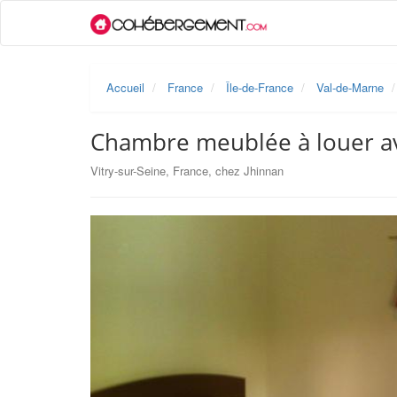
Accueil
France
Île-de-France
Val-de-Marne
Chambre meublée à louer ave
Vitry-sur-Seine, France, chez Jhinnan