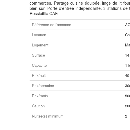
commerces. Partage cuisine équipée, linge de lit fou
bien sûr. Porte d’entrée indépendante. 3 stations d
Possibilité CAF.
Référence de l'annonce
AC
Location
Ch
Logement
Ma
Surface
14
Capacité
1 l
Prix/nuit
40
Prix/semaine
30
Prix/mois
50
Caution
20
Nuitée(s) minimum
2