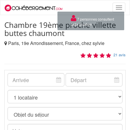
Toggle
naviga
×
7 personnes consultent
Chambre 19ème proche villette
cette location
buttes chaumont
Paris, 19e Arrondissement, France, chez sylvie
21 avis