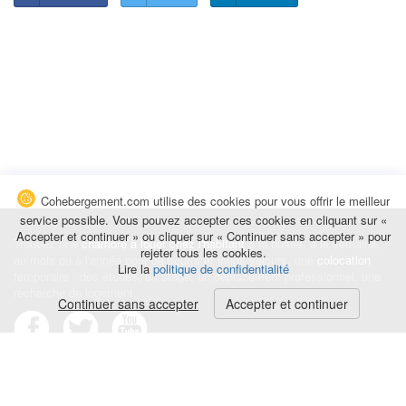
Cohebergement.com utilise des cookies pour vous offrir le meilleur
service possible. Vous pouvez accepter ces cookies en cliquant sur «
Accepter et continuer » ou cliquer sur « Continuer sans accepter » pour
Trouvez une
chambre à louer chez l'habitant
à la nuitée, à la semaine,
rejeter tous les cookies.
au mois ou à l'année pour de courts et longs séjours, une
colocation
Lire la
politique de confidentialité
temporaire : des études, un stage, un déplacement professionnel, une
recherche de logement.
Continuer sans accepter
Accepter et continuer
Événements
|
Blog
|
Avis et commentaires
|
Contact
Louez votre chambre
|
Trouvez un locataire
|
Déposez une alerte