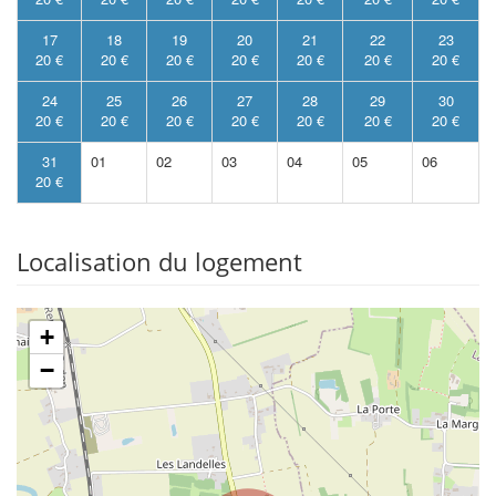
17
18
19
20
21
22
23
20 €
20 €
20 €
20 €
20 €
20 €
20 €
24
25
26
27
28
29
30
20 €
20 €
20 €
20 €
20 €
20 €
20 €
31
01
02
03
04
05
06
20 €
Localisation du logement
+
−