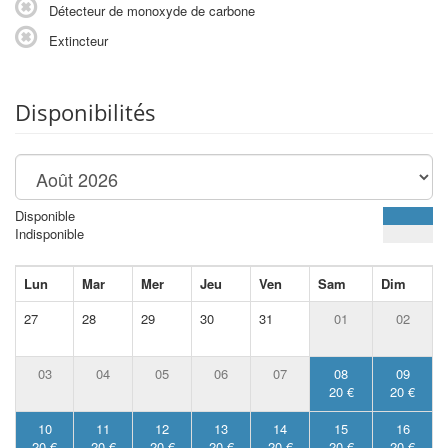
Détecteur de monoxyde de carbone
Extincteur
Disponibilités
Disponible
Indisponible
Lun
Mar
Mer
Jeu
Ven
Sam
Dim
27
28
29
30
31
01
02
03
04
05
06
07
08
09
20 €
20 €
10
11
12
13
14
15
16
20 €
20 €
20 €
20 €
20 €
20 €
20 €