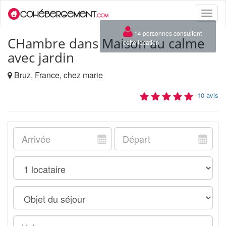
Toggle
naviga
CHambre dans Maison au calme
avec jardin
Bruz, France, chez marie
10 avis