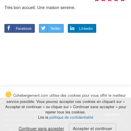
Très bon accueil. Une maison sereine.
Facebook
Twitter
Linkedin
Cohebergement.com utilise des cookies pour vous offrir le meilleur
service possible. Vous pouvez accepter ces cookies en cliquant sur «
Accepter et continuer » ou cliquer sur « Continuer sans accepter » pour
Trouvez une
chambre à louer chez l'habitant
à la nuitée, à la semaine,
rejeter tous les cookies.
au mois ou à l'année pour de courts et longs séjours, une
colocation
Lire la
politique de confidentialité
temporaire : des études, un stage, un déplacement professionnel, une
recherche de logement.
Continuer sans accepter
Accepter et continuer