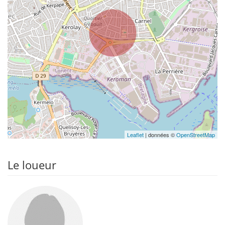
Leaflet
| données ©
OpenStreetMap
Le loueur