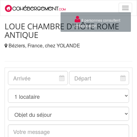
Toggle
naviga
×
8 personnes consultent
LOUE CHAMBRE D'HÔTE ROME
cette location
ANTIQUE
Béziers, France, chez YOLANDE