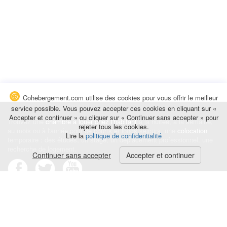
Cohebergement.com utilise des cookies pour vous offrir le meilleur
service possible. Vous pouvez accepter ces cookies en cliquant sur «
Accepter et continuer » ou cliquer sur « Continuer sans accepter » pour
Trouvez une
chambre à louer chez l'habitant
à la nuitée, à la semaine,
rejeter tous les cookies.
au mois ou à l'année pour de courts et longs séjours, une
colocation
Lire la
politique de confidentialité
temporaire : des études, un stage, un déplacement professionnel, une
recherche de logement.
Continuer sans accepter
Accepter et continuer
Événements
|
Blog
|
Avis et commentaires
|
Contact
Louez votre chambre
|
Trouvez un locataire
|
Déposez une alerte
Conditions générales
|
Politique de confidentialité
|
Politique de cookies