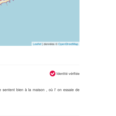
Leaflet
| données ©
OpenStreetMap
Identité vérifiée
se sentent bien à la maison , où l' on essaie de