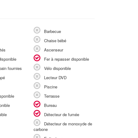
Barbecue
Chaise bébé
tés
Ascenseur
isponible
Fer à repasser disponible
ain fournies
Vélo disponible
apé
Lecteur DVD
Piscine
sponible
Terrasse
onible
Bureau
ible
Détecteur de fumée
Détecteur de monoxyde de
carbone