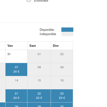
Extincteur
Disponible
Indisponible
Ven
Sam
Dim
31
01
02
07
08
09
24 €
14
15
16
21
22
23
24 €
24 €
24 €
28
29
30