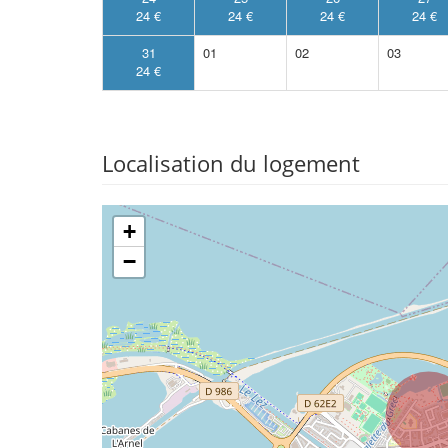
24 €
24 €
24 €
24 €
31
01
02
03
24 €
Localisation du logement
+
−