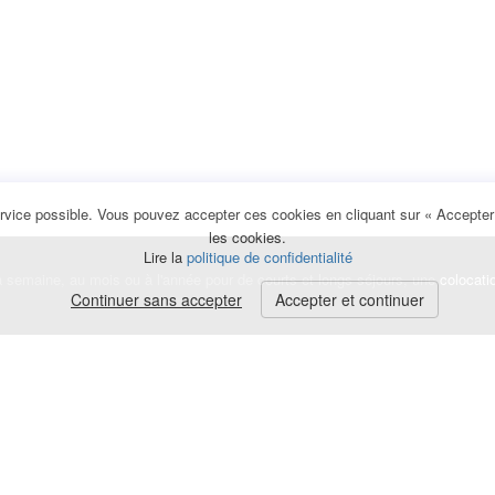
rvice possible. Vous pouvez accepter ces cookies en cliquant sur « Accepter e
les cookies.
Lire la
politique de confidentialité
la semaine, au mois ou à l'année pour de courts et longs séjours, une
colocati
Continuer sans accepter
Accepter et continuer
lerte
e de cookies
|
Mentions légales