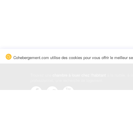
Cohebergement.com utilise des cookies pour vous offrir le meilleur se
Trouvez une
chambre à louer chez l'habitant
à la nuitée, à 
professionnel, une recherche de logement.
Événements
|
Blog
|
Avis et commentaires
|
Contact
Louez votre chambre
|
Trouvez un locataire
|
Déposez une a
Conditions générales
|
Politique de confidentialité
|
Politiqu
© Cohebergement.com 2026