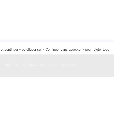
t continuer » ou cliquer sur « Continuer sans accepter » pour rejeter tous
on
temporaire : des études, un stage, un déplacement