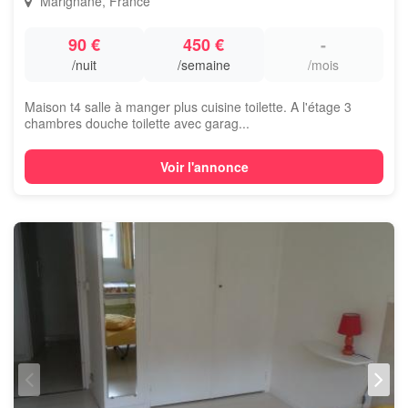
Marignane, France
90 €
450 €
-
/nuit
/semaine
/mois
Maison t4 salle à manger plus cuisine toilette. A l'étage 3
chambres douche toilette avec garag...
Voir l'annonce