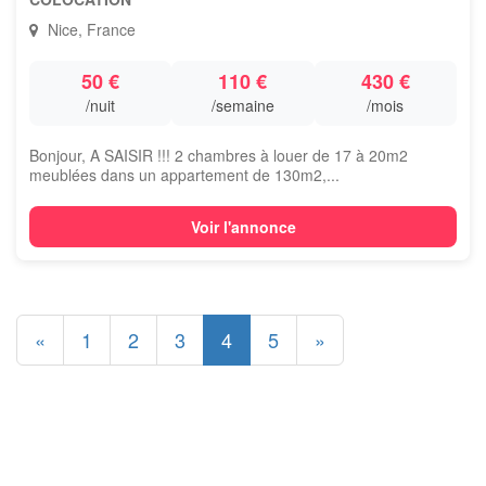
Nice, France
50 €
110 €
430 €
/nuit
/semaine
/mois
Bonjour, A SAISIR !!! 2 chambres à louer de 17 à 20m2
meublées dans un appartement de 130m2,...
Voir l'annonce
«
1
2
3
4
5
»