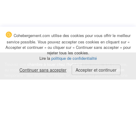
Cohebergement.com utilise des cookies pour vous offrir le meilleur
service possible. Vous pouvez accepter ces cookies en cliquant sur «
Accepter et continuer » ou cliquer sur « Continuer sans accepter » pour
rejeter tous les cookies.
Lire la
politique de confidentialité
Trouvez une
chambre à louer chez l'habitant
à la nuitée, à la semaine,
au mois ou à l'année pour de courts et longs séjours, une
Continuer sans accepter
Accepter et continuer
colocation
temporaire : des études, un stage, un déplacement professionnel, une
recherche de logement.
Événements
|
Blog
|
Avis et commentaires
|
Contact
Louez votre chambre
|
Trouvez un locataire
|
Déposez une alerte
Conditions générales
|
Politique de confidentialité
|
Politique de cookies
|
Mentions légales