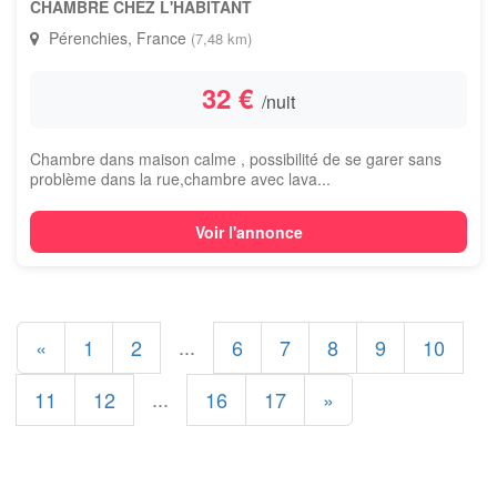
CHAMBRE CHEZ L'HABITANT
Pérenchies, France
(7,48 km)
32 €
/nuit
Chambre dans maison calme , possibilité de se garer sans
problème dans la rue,chambre avec lava...
Voir l'annonce
...
«
1
2
6
7
8
9
10
...
11
12
16
17
»