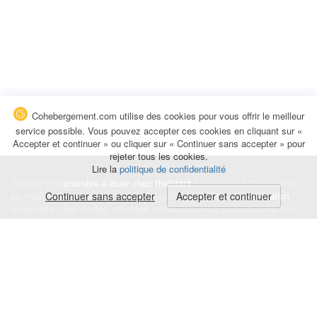
Cohebergement.com utilise des cookies pour vous offrir le meilleur
service possible. Vous pouvez accepter ces cookies en cliquant sur «
Accepter et continuer » ou cliquer sur « Continuer sans accepter » pour
rejeter tous les cookies.
Lire la
politique de confidentialité
Trouvez une
chambre à louer chez l'habitant
à la nuitée, à la semaine,
au mois ou à l'année pour de courts et longs séjours, une
Continuer sans accepter
Accepter et continuer
colocation
temporaire : des études, un stage, un déplacement professionnel, une
recherche de logement.
Événements
|
Blog
|
Avis et commentaires
|
Contact
Louez votre chambre
|
Trouvez un locataire
|
Déposez une alerte