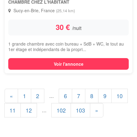
CHAMBRE CHEZ L'HABITANT
Sucy-en-Brie, France
(25,14 km)
30 €
/nuit
1 grande chambre avec coin bureau + SdB + WC, le tout au
1er étage et indépendants de la propri...
Voir l'annonce
...
«
1
2
6
7
8
9
10
...
11
12
102
103
»