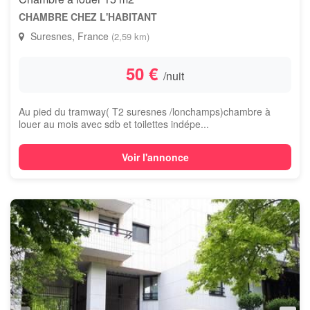
CHAMBRE CHEZ L'HABITANT
Suresnes, France
(2,59 km)
50 €
/nuit
Au pied du tramway( T2 suresnes /lonchamps)chambre à
louer au mois avec sdb et toilettes indépe...
Voir l'annonce