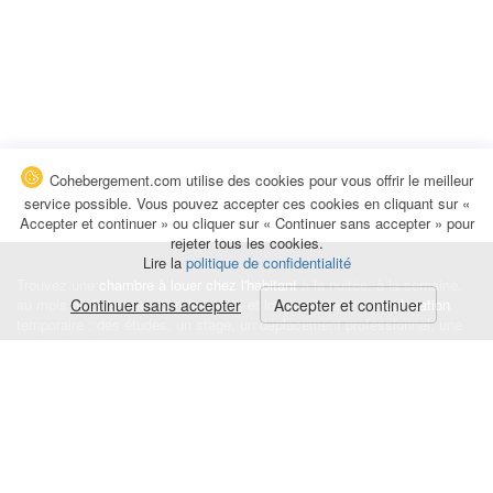
Cohebergement.com utilise des cookies pour vous offrir le meilleur
service possible. Vous pouvez accepter ces cookies en cliquant sur «
Accepter et continuer » ou cliquer sur « Continuer sans accepter » pour
rejeter tous les cookies.
Lire la
politique de confidentialité
Trouvez une
chambre à louer chez l'habitant
à la nuitée, à la semaine,
au mois ou à l'année pour de courts et longs séjours, une
Continuer sans accepter
Accepter et continuer
colocation
temporaire : des études, un stage, un déplacement professionnel, une
recherche de logement.
Événements
|
Blog
|
Avis et commentaires
|
Contact
Louez votre chambre
|
Trouvez un locataire
|
Déposez une alerte