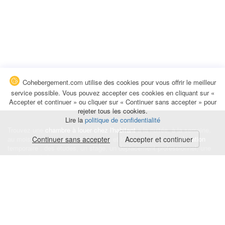
Cohebergement.com utilise des cookies pour vous offrir le meilleur
service possible. Vous pouvez accepter ces cookies en cliquant sur «
Accepter et continuer » ou cliquer sur « Continuer sans accepter » pour
rejeter tous les cookies.
Lire la
politique de confidentialité
Trouvez une
chambre à louer chez l'habitant
à la nuitée, à la semaine,
au mois ou à l'année pour de courts et longs séjours, une
Continuer sans accepter
Accepter et continuer
colocation
temporaire : des études, un stage, un déplacement professionnel, une
recherche de logement.
Événements
|
Blog
|
Avis et commentaires
|
Contact
Louez votre chambre
|
Trouvez un locataire
|
Déposez une alerte