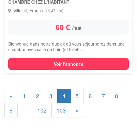
CHAMBRE CHEZ L'HABITANT
Villejuif, France
(16,47 km)
60 €
/nuit
Bienvenue dans notre duplex où vous séjournerez dans une
chambre avec salle de bain (et toilett...
Voir l'annonce
«
1
2
3
4
5
6
7
8
...
9
102
103
»