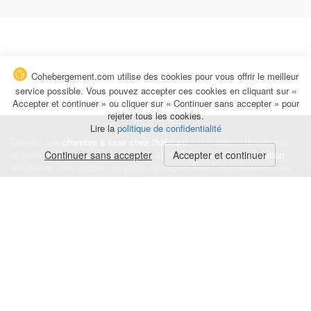
Cohebergement.com utilise des cookies pour vous offrir le meilleur
service possible. Vous pouvez accepter ces cookies en cliquant sur «
Accepter et continuer » ou cliquer sur « Continuer sans accepter » pour
rejeter tous les cookies.
Lire la
politique de confidentialité
Trouvez une
chambre à louer chez l'habitant
à la nuitée, à la semaine,
au mois ou à l'année pour de courts et longs séjours, une
Continuer sans accepter
Accepter et continuer
colocation
temporaire : des études, un stage, un déplacement professionnel, une
recherche de logement.
Événements
|
Blog
|
Avis et commentaires
|
Contact
Louez votre chambre
|
Trouvez un locataire
|
Déposez une alerte
Conditions générales
|
Politique de confidentialité
|
Politique de cookies
|
Mentions légales
© Cohebergement.com 2026