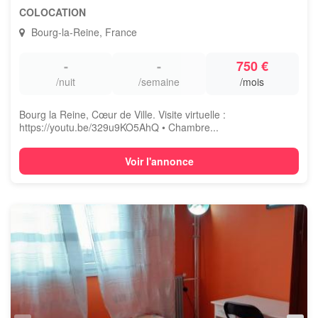
COLOCATION
Bourg-la-Reine, France
-
-
750 €
/nuit
/semaine
/mois
Bourg la Reine, Cœur de Ville. Visite virtuelle :
https://youtu.be/329u9KO5AhQ • Chambre...
Voir l'annonce