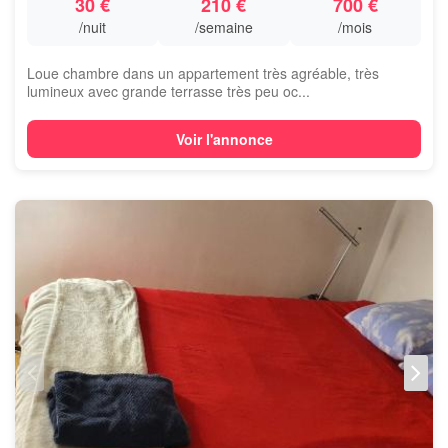
30 €
210 €
700 €
/nuit
/semaine
/mois
Loue chambre dans un appartement très agréable, très
lumineux avec grande terrasse très peu oc...
Voir l'annonce