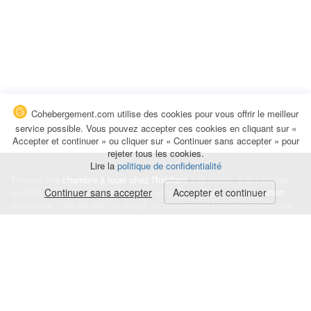
Cohebergement.com utilise des cookies pour vous offrir le meilleur
service possible. Vous pouvez accepter ces cookies en cliquant sur «
Accepter et continuer » ou cliquer sur « Continuer sans accepter » pour
rejeter tous les cookies.
Lire la
politique de confidentialité
Trouvez une
chambre à louer chez l'habitant
à la nuitée, à la semaine,
au mois ou à l'année pour de courts et longs séjours, une
Continuer sans accepter
Accepter et continuer
colocation
temporaire : des études, un stage, un déplacement professionnel, une
recherche de logement.
Événements
|
Blog
|
Avis et commentaires
|
Contact
Louez votre chambre
|
Trouvez un locataire
|
Déposez une alerte