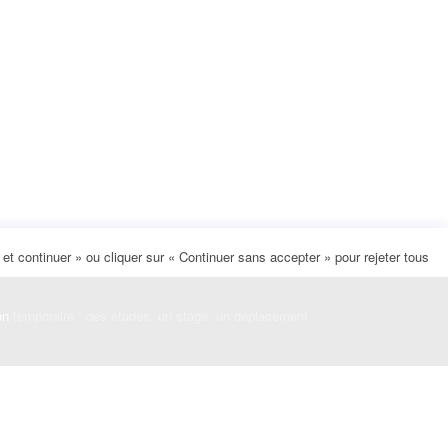
t continuer » ou cliquer sur « Continuer sans accepter » pour rejeter tous
on
temporaire : des études, un stage, un déplacement