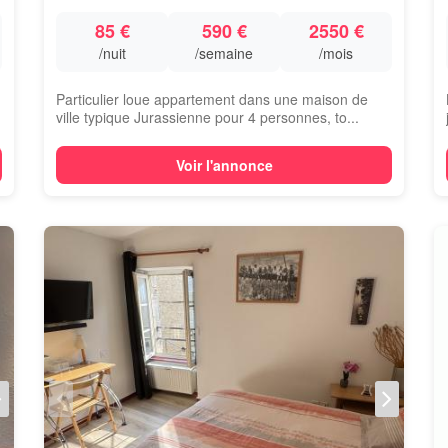
85 €
590 €
2550 €
/nuit
/semaine
/mois
Particulier loue appartement dans une maison de
ville typique Jurassienne pour 4 personnes, to...
Voir l'annonce