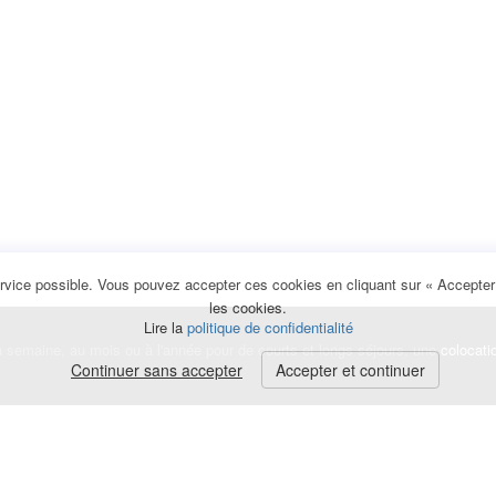
rvice possible. Vous pouvez accepter ces cookies en cliquant sur « Accepter e
les cookies.
Lire la
politique de confidentialité
la semaine, au mois ou à l'année pour de courts et longs séjours, une
colocati
Continuer sans accepter
Accepter et continuer
lerte