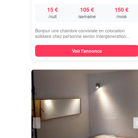
15 €
105 €
150 €
/nuit
/semaine
/mois
Bonjour une chambre conviviale en colocation
solidaire chez personne senior Intergeneration...
Voir l'annonce