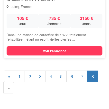
Juicq, France
105 €
735 €
3150 €
/nuit
/semaine
/mois
Dans une maison de caractère de 1872, totalement
réhabilitée mêlant un esprit vieilles pierres ...
Voir l'annonce
«
1
2
3
4
5
6
7
8
»