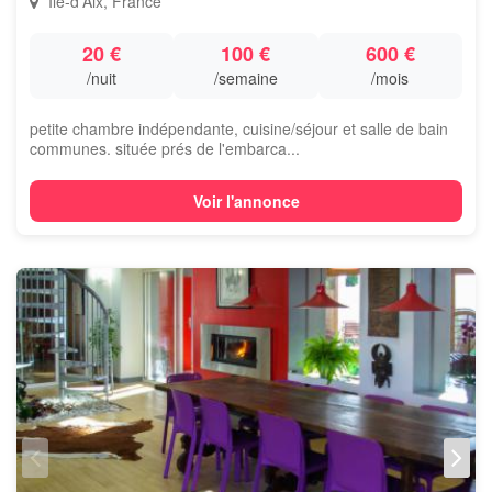
Île-d'Aix, France
20 €
100 €
600 €
/nuit
/semaine
/mois
petite chambre indépendante, cuisine/séjour et salle de bain
communes. située prés de l'embarca...
Voir l'annonce