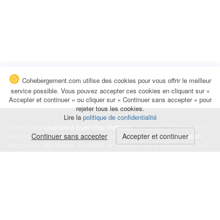
Cohebergement.com utilise des cookies pour vous offrir le meilleur
service possible. Vous pouvez accepter ces cookies en cliquant sur «
Accepter et continuer » ou cliquer sur « Continuer sans accepter » pour
rejeter tous les cookies.
Lire la
politique de confidentialité
Trouvez une
chambre à louer chez l'habitant
à la nuitée, à la semaine,
au mois ou à l'année pour de courts et longs séjours, une
Continuer sans accepter
Accepter et continuer
colocation
temporaire : des études, un stage, un déplacement professionnel, une
recherche de logement.
Événements
|
Blog
|
Avis et commentaires
|
Contact
Louez votre chambre
|
Trouvez un locataire
|
Déposez une alerte