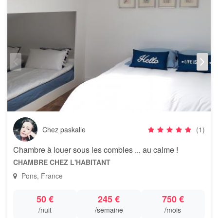
Chez paskalle
(1)
Chambre à louer sous les combles ... au calme !
CHAMBRE CHEZ L'HABITANT
Pons, France
50 €
245 €
750 €
/nuit
/semaine
/mois