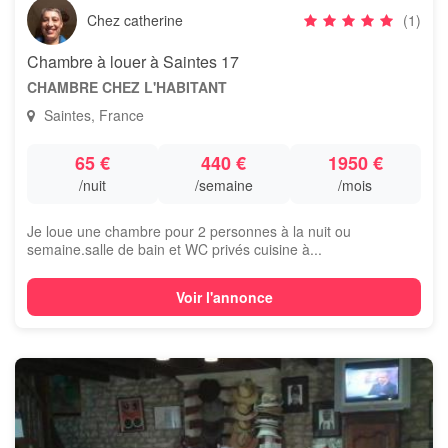
Chez catherine
(1)
Chambre à louer à Saintes 17
CHAMBRE CHEZ L'HABITANT
Saintes, France
65 €
440 €
1950 €
/nuit
/semaine
/mois
Je loue une chambre pour 2 personnes à la nuit ou
semaine.salle de bain et WC privés cuisine à...
Voir l'annonce