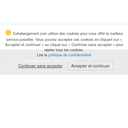
Cohebergement.com utilise des cookies pour vous offrir le meilleur
service possible. Vous pouvez accepter ces cookies en cliquant sur «
Accepter et continuer » ou cliquer sur « Continuer sans accepter » pour
rejeter tous les cookies.
Lire la
politique de confidentialité
Trouvez une
chambre à louer chez l'habitant
à la nuitée, à la semaine,
au mois ou à l'année pour de courts et longs séjours, une
Continuer sans accepter
Accepter et continuer
colocation
temporaire : des études, un stage, un déplacement professionnel, une
recherche de logement.
Événements
|
Blog
|
Avis et commentaires
|
Contact
Louez votre chambre
|
Trouvez un locataire
|
Déposez une alerte
Conditions générales
|
Politique de confidentialité
|
Politique de cookies
|
Mentions légales