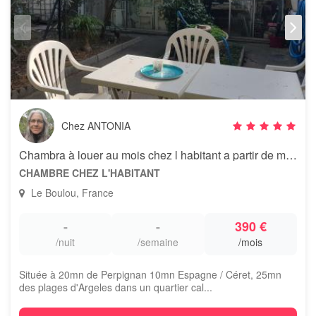
Chez ANTONIA
Chambra à louer au mois chez l habitant a partir de mi octobre
CHAMBRE CHEZ L'HABITANT
Le Boulou, France
-
-
390 €
/nuit
/semaine
/mois
Située à 20mn de Perpignan 10mn Espagne / Céret, 25mn
des plages d'Argeles dans un quartier cal...