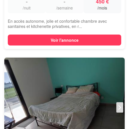
-
-
450 €
/nuit
/semaine
/mois
En accès autonome, jolie et confortable chambre avec
sanitaires et kitchenette privatives, en r...
Voir l'annonce