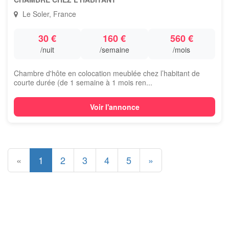
Le Soler, France
30 €
160 €
560 €
/nuit
/semaine
/mois
Chambre d'hôte en colocation meublée chez l’habitant de
courte durée (de 1 semaine à 1 mois ren...
Voir l'annonce
«
1
2
3
4
5
»