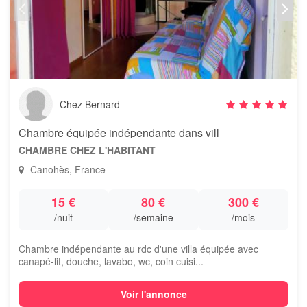
Chez Bernard
Chambre équipée indépendante dans vill
CHAMBRE CHEZ L'HABITANT
Canohès, France
15 €
80 €
300 €
/nuit
/semaine
/mois
Chambre indépendante au rdc d'une villa équipée avec
canapé-lit, douche, lavabo, wc, coin cuisi...
Voir l'annonce