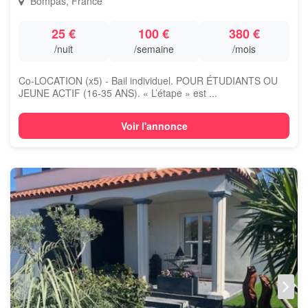
Bompas, France
25 €
100 €
380 €
/nuit
/semaine
/mois
Co-LOCATION (x5) - Bail individuel. POUR ÉTUDIANTS OU
JEUNE ACTIF (16-35 ANS). « L’étape » est ...
Voir l'annonce