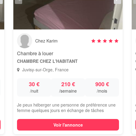
Chez Karim
Chambre à louer
CHAMBRE CHEZ L'HABITANT
Juvisy-sur-Orge, France
30 €
210 €
900 €
/nuit
/semaine
/mois
Je peux héberger une personne de préférence une
femme quelques jours en échange de tâches
ménag...
Voir l'annonce