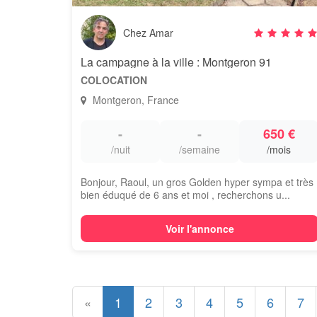
Chez Amar
La campagne à la ville : Montgeron 91
COLOCATION
Montgeron, France
-
-
650 €
/nuit
/semaine
/mois
Bonjour, Raoul, un gros Golden hyper sympa et très
bien éduqué de 6 ans et moi , recherchons u...
Voir l'annonce
«
1
2
3
4
5
6
7