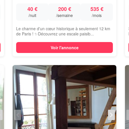
40 €
200 €
535 €
/nuit
/semaine
/mois
Le charme d'un cœur historique à seulement 12 km
de Paris ! ✨ ​Découvrez une escale paisib...
Voir l'annonce