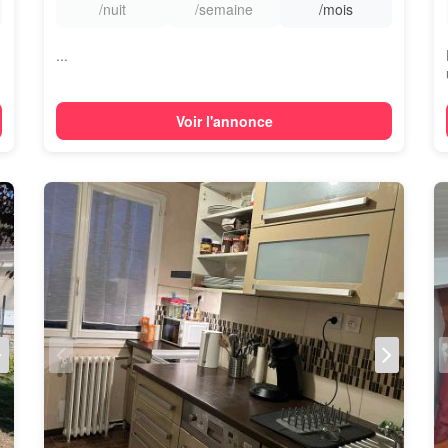
/nuit
/semaine
/mois
...
Voir l'annonce