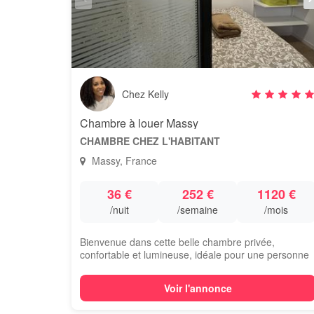
Chez Kelly
Chambre à louer Massy
CHAMBRE CHEZ L'HABITANT
Massy, France
36 €
252 €
1120 €
/nuit
/semaine
/mois
Bienvenue dans cette belle chambre privée,
confortable et lumineuse, idéale pour une personne
à...
Voir l'annonce