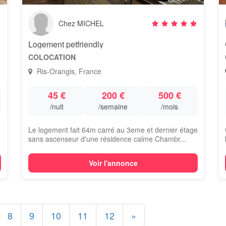
Chez MICHEL
Logement petfriendly
COLOCATION
Ris-Orangis, France
45 €
200 €
500 €
/nuit
/semaine
/mois
Le logement fait 64m carré au 3eme et dernier étage
sans ascenseur d'une résidence calme Chambr...
Voir l'annonce
8
9
10
11
12
»