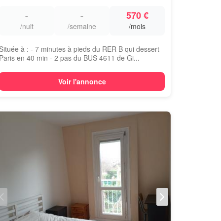
-
-
570 €
/nuit
/semaine
/mois
Située à : - 7 minutes à pieds du RER B qui dessert
Paris en 40 min - 2 pas du BUS 4611 de Gi...
Voir l'annonce