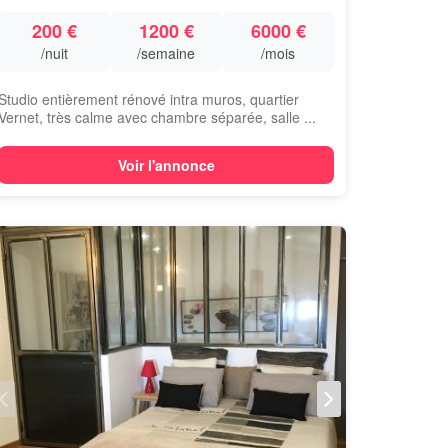
200 €
1200 €
6000 €
/nuit
/semaine
/mois
Studio entièrement rénové intra muros, quartier
Vernet, très calme avec chambre séparée, salle ...
Voir l'annonce