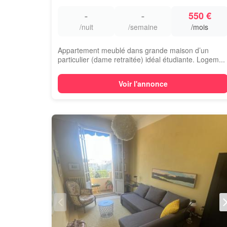
-
-
550 €
/nuit
/semaine
/mois
Appartement meublé dans grande maison d’un
particulier (dame retraitée) idéal étudiante. Logem...
Voir l'annonce