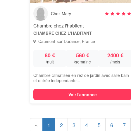
Chez Mary
Chambre chez l'habitent
CHAMBRE CHEZ L'HABITANT
Caumont-sur-Durance, France
80 €
560 €
2400 €
/nuit
/semaine
/mois
Chambre climatisée en rez de jardin avec salle bain
et entrée indépendante...
Voir l'annonce
«
1
2
3
4
5
6
7