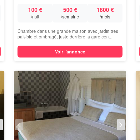
100 €
500 €
1800 €
/nuit
/semaine
/mois
Chambre dans une grande maison avec jardin tres
paisible et ombragé, juste derrière la gare cen...
Voir l'annonce