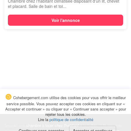
Chambre chez l'habitant climatisée disposant d'un lit, chevet
et placard. Salle de bain et toi...
Voir l'annonce
Cohebergement.com utilise des cookies pour vous offrir le meilleur
service possible. Vous pouvez accepter ces cookies en cliquant sur «
Accepter et continuer » ou cliquer sur « Continuer sans accepter » pour
rejeter tous les cookies.
Lire la
politique de confidentialité
Trouvez une
chambre à louer chez l'habitant
à la nuitée, à la semaine,
au mois ou à l'année pour de courts et longs séjours, une
Continuer sans accepter
Accepter et continuer
colocation