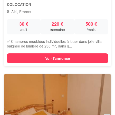
COLOCATION
Albi, France
30 €
220 €
500 €
/nuit
/semaine
/mois
✅ Chambres meublées individuelles à louer dans jolie villa
baignée de lumière de 230 m², dans q...
Voir l'annonce