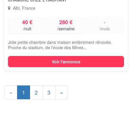
Albi, France
40 €
280 €
-
/nuit
/semaine
/mois
Jolie petite chambre dans maison entièrement rénovée.
Proche du stadium, de l'école des Mines...
Voir l'annonce
«
1
2
3
»