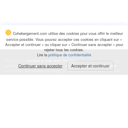
Cohebergement.com utilise des cookies pour vous offrir le meilleur
service possible. Vous pouvez accepter ces cookies en cliquant sur «
Accepter et continuer » ou cliquer sur « Continuer sans accepter » pour
rejeter tous les cookies.
Lire la
politique de confidentialité
Trouvez une
chambre à louer chez l'habitant
à la nuitée, à la semaine,
au mois ou à l'année pour de courts et longs séjours, une
Continuer sans accepter
Accepter et continuer
colocation
temporaire : des études, un stage, un déplacement professionnel, une
recherche de logement.
Événements
|
Blog
|
Avis et commentaires
|
Contact
Louez votre chambre
|
Trouvez un locataire
|
Déposez une alerte
Conditions générales
|
Politique de confidentialité
|
Politique de cookies
|
Mentions légales