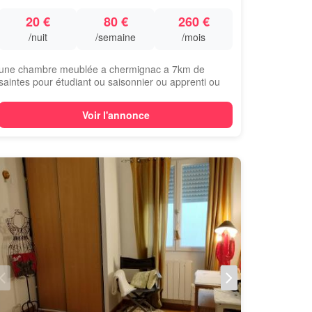
20 €
80 €
260 €
/nuit
/semaine
/mois
une chambre meublée a chermignac a 7km de
saintes pour étudiant ou saisonnier ou apprenti ou
o...
Voir l'annonce