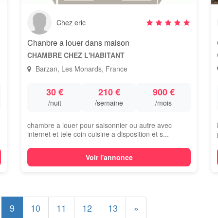
Chez eric
Chanbre a louer dans maison
CHAMBRE CHEZ L'HABITANT
Barzan, Les Monards, France
30 €
210 €
900 €
/nuit
/semaine
/mois
chambre a louer pour saisonnier ou autre avec
internet et tele coin cuisine a disposition et s...
Voir l'annonce
9
10
11
12
13
»