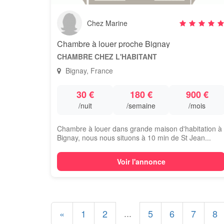
Chez Marine
Chambre à louer proche Bignay
CHAMBRE CHEZ L'HABITANT
Bignay, France
30 €
180 €
900 €
/nuit
/semaine
/mois
Chambre à louer dans grande maison d'habitation à
Bignay, nous nous situons à 10 min de St Jean...
Voir l'annonce
...
«
1
2
5
6
7
8