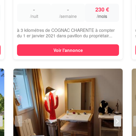
-
-
230 €
/nuit
/semaine
/mois
à 3 kilométres de COGNAC CHARENTE à compter
du 1 er janvier 2021 dans pavillon du propriétair...
Voir l'annonce