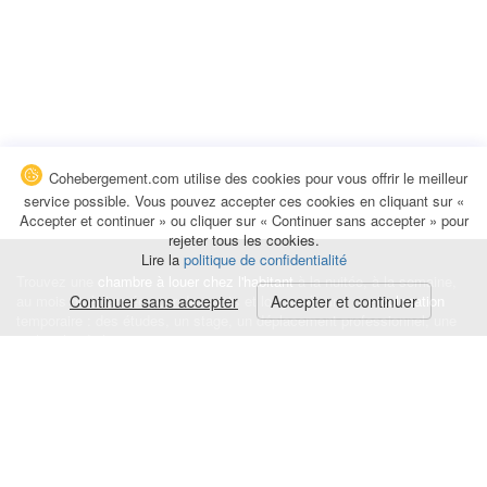
Cohebergement.com utilise des cookies pour vous offrir le meilleur
service possible. Vous pouvez accepter ces cookies en cliquant sur «
Accepter et continuer » ou cliquer sur « Continuer sans accepter » pour
rejeter tous les cookies.
Lire la
politique de confidentialité
Trouvez une
chambre à louer chez l'habitant
à la nuitée, à la semaine,
au mois ou à l'année pour de courts et longs séjours, une
Continuer sans accepter
Accepter et continuer
colocation
temporaire : des études, un stage, un déplacement professionnel, une
recherche de logement.
Événements
|
Blog
|
Avis et commentaires
|
Contact
Louez votre chambre
|
Trouvez un locataire
|
Déposez une alerte