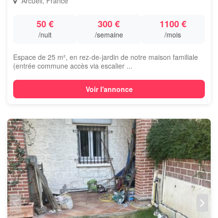
Arcueil, France
50 €
300 €
1100 €
/nuit
/semaine
/mois
Espace de 25 m², en rez-de-jardin de notre maison familiale
(entrée commune accès via escalier ...
Voir l'annonce