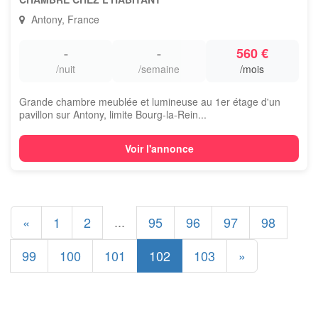
Antony, France
-
-
560 €
/nuit
/semaine
/mois
Grande chambre meublée et lumineuse au 1er étage d'un
pavillon sur Antony, limite Bourg-la-Rein...
Voir l'annonce
...
«
1
2
95
96
97
98
99
100
101
102
103
»