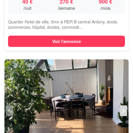
40 €
270 €
900 €
/nuit
/semaine
/mois
Quartier Hotel de ville, 5mn à RER B central Antony, école,
commerces, hôpital, écoles, commodi...
Voir l'annonce