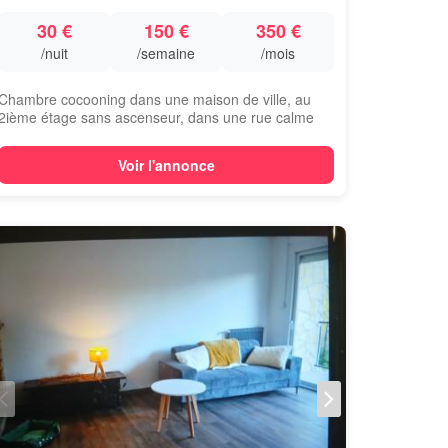
30 €
150 €
350 €
/nuit
/semaine
/mois
Chambre cocooning dans une maison de ville, au
2ième étage sans ascenseur, dans une rue calme
a...
Voir l'annonce