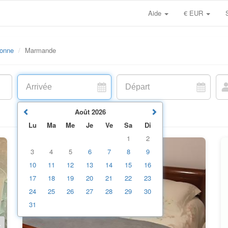
Aide
€ EUR
ronne
Marmande
Août
2026
Lu
Ma
Me
Je
Ve
Sa
Di
1
2
3
4
5
6
7
8
9
10
11
12
13
14
15
16
17
18
19
20
21
22
23
24
25
26
27
28
29
30
31