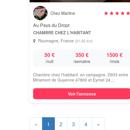
Chez Martine
Au Pays du Dropt
CHAMBRE CHEZ L'HABITANT
Roumagne, France
(21,52 km)
50 €
350 €
1500 €
/nuit
/semaine
/mois
Chambre chez l'habitant, en campagne, D933 entre
Miramont de Guyenne 47800 et Eymet 24....
Voir l'annonce
«
1
2
3
4
»