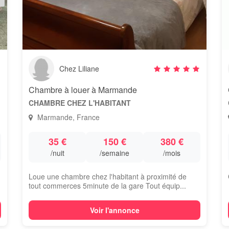
Chez Liliane
Chambre à louer à Marmande
CHAMBRE CHEZ L'HABITANT
Marmande, France
35 €
150 €
380 €
/nuit
/semaine
/mois
Loue une chambre chez l'habitant à proximité de
.
tout commerces 5minute de la gare Tout équip...
Voir l'annonce