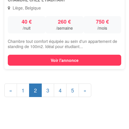
Liège, Belgique
40 €
260 €
750 €
/nuit
/semaine
/mois
Chambre tout comfort équipée au sein d'un appartement de
standing de 100m2. Idéal pour étudiant...
Voir l'annonce
«
1
2
3
4
5
»