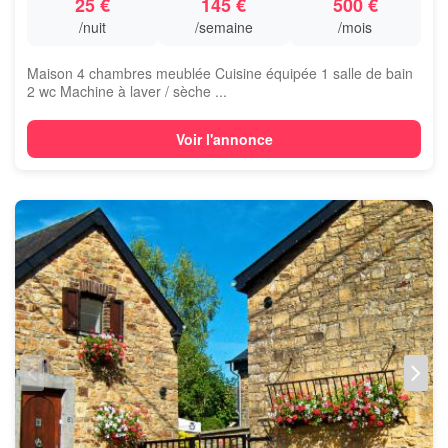
25 €
145 €
500 €
/nuit
/semaine
/mois
Maison 4 chambres meublée Cuisine équipée 1 salle de bain
2 wc Machine à laver / sèche ...
Voir l'annonce