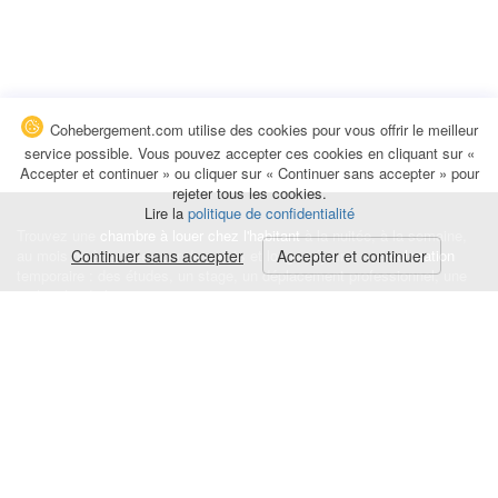
Cohebergement.com utilise des cookies pour vous offrir le meilleur
service possible. Vous pouvez accepter ces cookies en cliquant sur «
Accepter et continuer » ou cliquer sur « Continuer sans accepter » pour
rejeter tous les cookies.
Lire la
politique de confidentialité
Trouvez une
chambre à louer chez l'habitant
à la nuitée, à la semaine,
au mois ou à l'année pour de courts et longs séjours, une
Continuer sans accepter
Accepter et continuer
colocation
temporaire : des études, un stage, un déplacement professionnel, une
recherche de logement.
Événements
|
Blog
|
Avis et commentaires
|
Contact
Louez votre chambre
|
Trouvez un locataire
|
Déposez une alerte
Conditions générales
|
Politique de confidentialité
|
Politique de cookies
|
Mentions légales