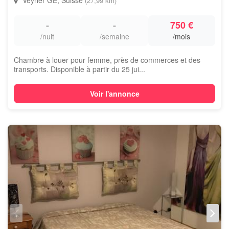
Veyrier GE, Suisse
(27,99 km)
-
-
750 €
/nuit
/semaine
/mois
Chambre à louer pour femme, près de commerces et des
transports. Disponible à partir du 25 jui...
Voir l'annonce