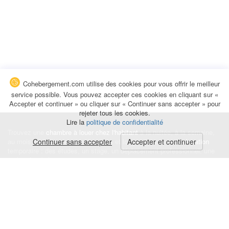
Cohebergement.com utilise des cookies pour vous offrir le meilleur
service possible. Vous pouvez accepter ces cookies en cliquant sur «
Accepter et continuer » ou cliquer sur « Continuer sans accepter » pour
rejeter tous les cookies.
Lire la
politique de confidentialité
Trouvez une
chambre à louer chez l'habitant
à la nuitée, à la semaine,
au mois ou à l'année pour de courts et longs séjours, une
Continuer sans accepter
Accepter et continuer
colocation
temporaire : des études, un stage, un déplacement professionnel, une
recherche de logement.
Événements
|
Blog
|
Avis et commentaires
|
Contact
Louez votre chambre
|
Trouvez un locataire
|
Déposez une alerte