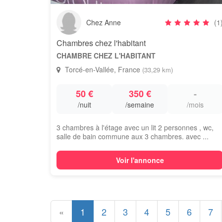
Chez Anne
(1
Chambres chez l'habitant
CHAMBRE CHEZ L'HABITANT
Torcé-en-Vallée, France
(33,29 km)
50 €
350 €
-
/nuit
/semaine
/mois
3 chambres à l'étage avec un lit 2 personnes , wc,
salle de bain commune aux 3 chambres. avec ...
Voir l'annonce
«
1
2
3
4
5
6
7