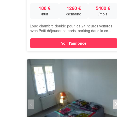
180 €
1260 €
5400 €
/nuit
/semaine
/mois
Loue chambre double pour les 24 heures voitures
avec Petit déjeuner compris. parking dans la co...
Voir l'annonce