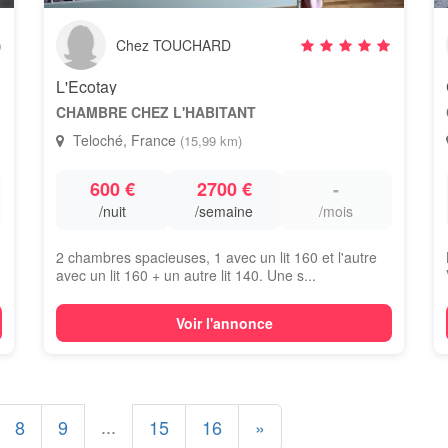
)
Chez TOUCHARD
L'Ecotay
CHAMBRE CHEZ L'HABITANT
Teloché, France
(15,99 km)
600 €
2700 €
-
/nuit
/semaine
/mois
2 chambres spacieuses, 1 avec un lit 160 et l'autre
avec un lit 160 + un autre lit 140. Une s...
Voir l'annonce
...
8
9
15
16
»