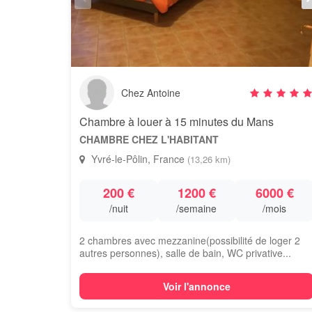
Chez Antoine
Chambre à louer à 15 minutes du Mans
CHAMBRE CHEZ L'HABITANT
Yvré-le-Pôlin, France
(13,26 km)
200 €
1200 €
6000 €
/nuit
/semaine
/mois
2 chambres avec mezzanine(possibilité de loger 2
autres personnes), salle de bain, WC privative...
Voir l'annonce