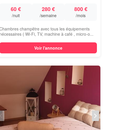
60 €
280 €
800 €
/nuit
/semaine
/mois
Chambres champêtre avec tous les équipements
nécessaires ( Wi-Fi, TV, machine à café , micro-o...
Voir l'annonce