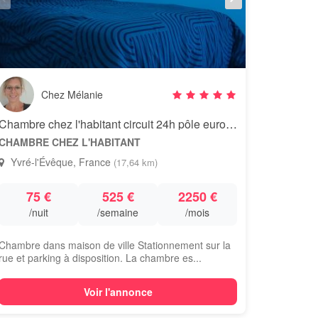
Chez Mélanie
Chambre chez l'habitant circuit 24h pôle européen du cheval
CHAMBRE CHEZ L'HABITANT
Yvré-l'Évêque, France
(17,64 km)
75 €
525 €
2250 €
/nuit
/semaine
/mois
Chambre dans maison de ville Stationnement sur la
rue et parking à disposition. La chambre es...
Voir l'annonce