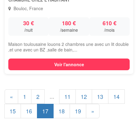
Bouloc, France
30 €
180 €
610 €
/nuit
/semaine
/mois
Maison toulousaine louons 2 chambres une avec un lit double
,et une avec un BZ ,salle de bain,...
Voir l'annonce
...
«
1
2
11
12
13
14
15
16
17
18
19
»