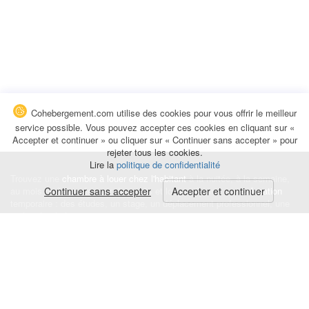
Cohebergement.com utilise des cookies pour vous offrir le meilleur
service possible. Vous pouvez accepter ces cookies en cliquant sur «
Accepter et continuer » ou cliquer sur « Continuer sans accepter » pour
rejeter tous les cookies.
Lire la
politique de confidentialité
Trouvez une
chambre à louer chez l'habitant
à la nuitée, à la semaine,
au mois ou à l'année pour de courts et longs séjours, une
Continuer sans accepter
Accepter et continuer
colocation
temporaire : des études, un stage, un déplacement professionnel, une
recherche de logement.
Événements
|
Blog
|
Avis et commentaires
|
Contact
Louez votre chambre
|
Trouvez un locataire
|
Déposez une alerte