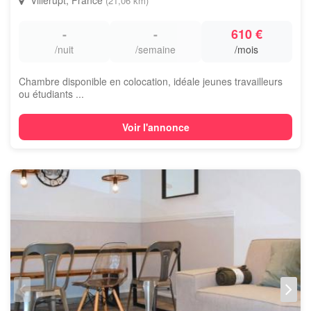
Villerupt, France
(21,06 km)
-
-
610 €
/nuit
/semaine
/mois
Chambre disponible en colocation, idéale jeunes travailleurs
ou étudiants ...
Voir l'annonce