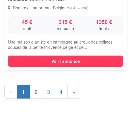
Rouvroy, Lamorteau, Belgique
(34,57 km)
45 €
315 €
1350 €
/nuit
/semaine
/mois
Une maison d'artiste en campagne au creux des collines
douces de la petite Provence belge et de...
Voir l'annonce
«
1
2
3
4
»