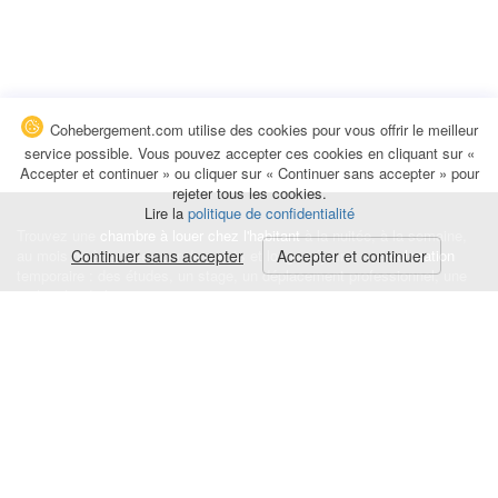
Cohebergement.com utilise des cookies pour vous offrir le meilleur
service possible. Vous pouvez accepter ces cookies en cliquant sur «
Accepter et continuer » ou cliquer sur « Continuer sans accepter » pour
rejeter tous les cookies.
Lire la
politique de confidentialité
Trouvez une
chambre à louer chez l'habitant
à la nuitée, à la semaine,
au mois ou à l'année pour de courts et longs séjours, une
Continuer sans accepter
Accepter et continuer
colocation
temporaire : des études, un stage, un déplacement professionnel, une
recherche de logement.
Événements
|
Blog
|
Avis et commentaires
|
Contact
Louez votre chambre
|
Trouvez un locataire
|
Déposez une alerte
Conditions générales
|
Politique de confidentialité
|
Politique de cookies
|
Mentions légales