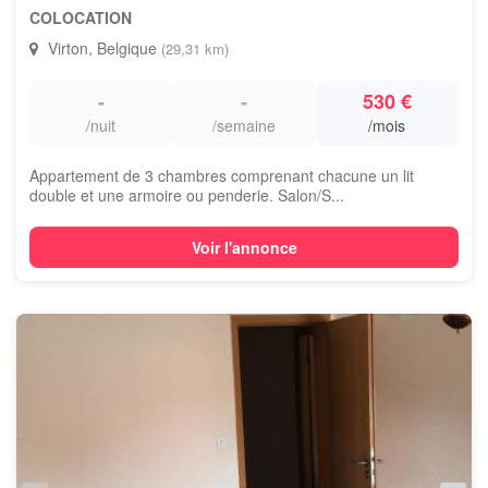
COLOCATION
Virton, Belgique
(29,31 km)
-
-
530 €
/nuit
/semaine
/mois
Appartement de 3 chambres comprenant chacune un lit
double et une armoire ou penderie. Salon/S...
Voir l'annonce