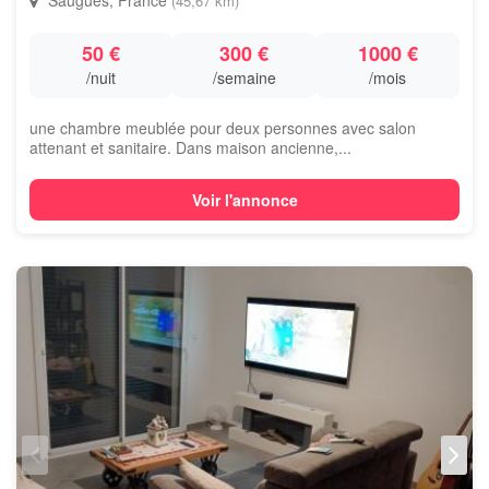
Saugues, France
(45,67 km)
50 €
300 €
1000 €
/nuit
/semaine
/mois
une chambre meublée pour deux personnes avec salon
attenant et sanitaire. Dans maison ancienne,...
Voir l'annonce