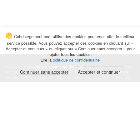
Cohebergement.com utilise des cookies pour vous offrir le meilleur
service possible. Vous pouvez accepter ces cookies en cliquant sur «
Accepter et continuer » ou cliquer sur « Continuer sans accepter » pour
rejeter tous les cookies.
Lire la
politique de confidentialité
Trouvez une
chambre à louer chez l'habitant
à la nuitée, à la semaine,
au mois ou à l'année pour de courts et longs séjours, une
Continuer sans accepter
Accepter et continuer
colocation
temporaire : des études, un stage, un déplacement professionnel, une
recherche de logement.
Événements
|
Blog
|
Avis et commentaires
|
Contact
Louez votre chambre
|
Trouvez un locataire
|
Déposez une alerte
Conditions générales
|
Politique de confidentialité
|
Politique de cookies
|
Mentions légales