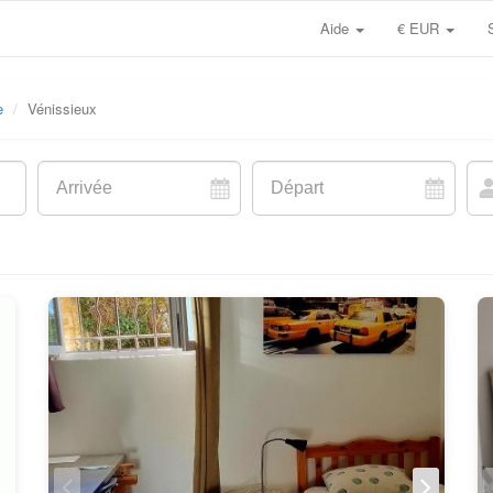
Aide
€ EUR
e
Vénissieux