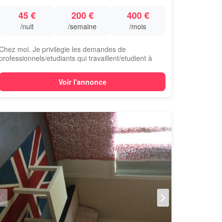
45 €
200 €
400 €
/nuit
/semaine
/mois
Chez moi. Je privilegie les demandes de
professionnels/etudiants qui travaillent/etudient à
pr...
Voir l'annonce