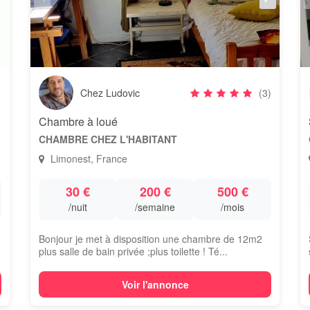
Chez Ludovic
(3)
Chambre à loué
CHAMBRE CHEZ L'HABITANT
Limonest, France
30 €
200 €
500 €
/nuit
/semaine
/mois
Bonjour je met à disposition une chambre de 12m2
plus salle de bain privée ;plus toilette ! Té...
Voir l'annonce