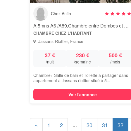
Chez Anita
A 5mns A6 /A89,Chambre entre Dombes et Beaujolais dans appartement
CHAMBRE CHEZ L'HABITANT
Jassans-Riottier, France
37 €
230 €
500 €
/nuit
/semaine
/mois
Chambre+ Salle de bain et Toilette à partager dans
appartement à Jassans riottier situé à 5...
Voir l'annonce
...
«
1
2
30
31
32