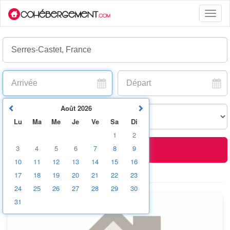
Toggle
naviga
Août
2026
Lu
Ma
Me
Je
Ve
Sa
Di
1
2
3
4
5
6
7
8
9
Rechercher
10
11
12
13
14
15
16
+ options
17
18
19
20
21
22
23
24
25
26
27
28
29
30
31