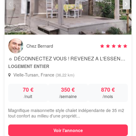
Chez Bernard
☼ DÉCONNECTEZ VOUS ! REVENEZ A L'ESSENTIEL ☼
LOGEMENT ENTIER
Vielle-Tursan, France
(36,22 km)
70 €
350 €
870 €
/nuit
/semaine
/mois
Magnifique maisonnette style chalet indépendante de 35 m2
tout confort au milieu d'une propriét...
Voir l'annonce