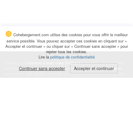
Cohebergement.com utilise des cookies pour vous offrir le meilleur
service possible. Vous pouvez accepter ces cookies en cliquant sur «
Accepter et continuer » ou cliquer sur « Continuer sans accepter » pour
rejeter tous les cookies.
Lire la
politique de confidentialité
Trouvez une
chambre à louer chez l'habitant
à la nuitée, à la semaine,
au mois ou à l'année pour de courts et longs séjours, une
Continuer sans accepter
Accepter et continuer
colocation
temporaire : des études, un stage, un déplacement professionnel, une
recherche de logement.
Événements
|
Blog
|
Avis et commentaires
|
Contact
Louez votre chambre
|
Trouvez un locataire
|
Déposez une alerte
Conditions générales
|
Politique de confidentialité
|
Politique de cookies
|
Mentions légales