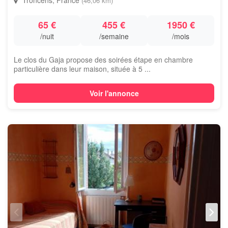
Troncens, France
(46,06 km)
65 €
455 €
1950 €
/nuit
/semaine
/mois
Le clos du Gaja propose des soirées étape en chambre
particulière dans leur maison, située à 5 ...
Voir l'annonce