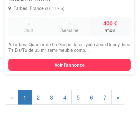
Tarbes, France
(38,11 km)
-
-
400 €
/nuit
/semaine
/mois
A Tarbes, Quartier de La Gespe, face Lycée Jean Dupuy, loue
T1 Bis/T2 de 35 m² semi-meublé comp...
Voir l'annonce
«
1
2
3
4
5
6
7
»