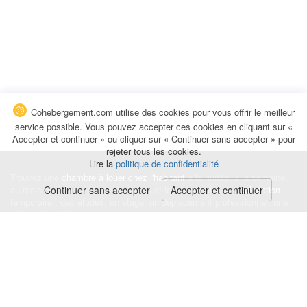
Cohebergement.com utilise des cookies pour vous offrir le meilleur
service possible. Vous pouvez accepter ces cookies en cliquant sur «
Accepter et continuer » ou cliquer sur « Continuer sans accepter » pour
rejeter tous les cookies.
Lire la
politique de confidentialité
Trouvez une
chambre à louer chez l'habitant
à la nuitée, à la semaine,
au mois ou à l'année pour de courts et longs séjours, une
Continuer sans accepter
Accepter et continuer
colocation
temporaire : des études, un stage, un déplacement professionnel, une
recherche de logement.
Événements
|
Blog
|
Avis et commentaires
|
Contact
Louez votre chambre
|
Trouvez un locataire
|
Déposez une alerte