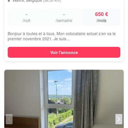
Wavre, Belgique
(36,30 km)
-
-
650 €
/nuit
/semaine
/mois
Bonjour à toutes et à tous, Mon colocataire actuel s’en va le
premier novembre 2021. Je suis...
Voir l'annonce