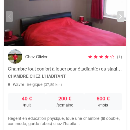
Chez Olivier
(1)
Chambre tout confort à louer pour étudiant(e) ou stagiaire
CHAMBRE CHEZ L'HABITANT
Wavre, Belgique
(37,89 km)
40 €
200 €
600 €
/nuit
/semaine
/mois
Régent en éducation physique, loue une chambre (lit double,
commode, garde robes) chez l'habita...