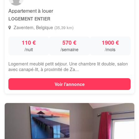
Appartement à louer
LOGEMENT ENTIER
Zaventem, Belgique
(35,39 km)
110 €
570 €
1900 €
/nuit
/semaine
/mois
Logement meublé petit séjour. Une chambre lit double, salon
avec canapé-lit, à proximité de Za...
Voir l'annonce