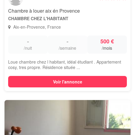
Chambre à louer aix én Provence
CHAMBRE CHEZ L'HABITANT
Aix-en-Provence, France
-
-
500 €
/nuit
/semaine
/mois
Loue chambre chez l habitant, idéal étudiant . Appartement
cosy, tres propre. Résidence située ...
Voir l'annonce