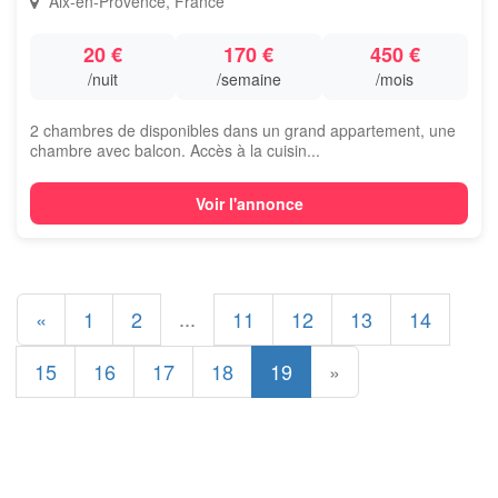
Aix-en-Provence, France
20 €
170 €
450 €
/nuit
/semaine
/mois
2 chambres de disponibles dans un grand appartement, une
chambre avec balcon. Accès à la cuisin...
Voir l'annonce
...
«
1
2
11
12
13
14
15
16
17
18
19
»