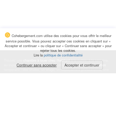
Cohebergement.com utilise des cookies pour vous offrir le meilleur
service possible. Vous pouvez accepter ces cookies en cliquant sur «
Accepter et continuer » ou cliquer sur « Continuer sans accepter » pour
rejeter tous les cookies.
Lire la
politique de confidentialité
Trouvez une
chambre à louer chez l'habitant
à la nuitée, à la semaine,
au mois ou à l'année pour de courts et longs séjours, une
Continuer sans accepter
Accepter et continuer
colocation
temporaire : des études, un stage, un déplacement professionnel, une
recherche de logement.
Événements
|
Blog
|
Avis et commentaires
|
Contact
Louez votre chambre
|
Trouvez un locataire
|
Déposez une alerte
Conditions générales
|
Politique de confidentialité
|
Politique de cookies
|
Mentions légales