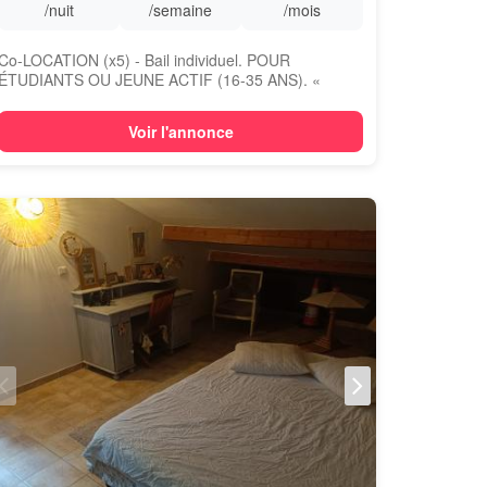
/nuit
/semaine
/mois
Co-LOCATION (x5) - Bail individuel. POUR
ÉTUDIANTS OU JEUNE ACTIF (16-35 ANS). «
L’étape » est ...
Voir l'annonce