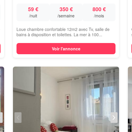
59 €
350 €
800 €
/nuit
/semaine
/mois
e
Loue chambre confortable 12m2 avec Tv, salle de
bains à disposition et toilettes. La mer à 100...
Voir l'annonce