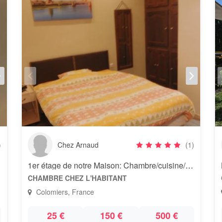
)
Chez Arnaud
(1)
1er étage de notre Maison: Chambre/cuisine/salle D'eau/salon
CHAMBRE CHEZ L'HABITANT
Colomiers, France
25 €
150 €
500 €