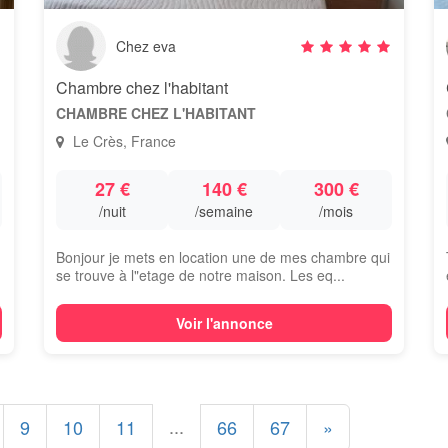
Chez eva
Chambre chez l'habitant
CHAMBRE CHEZ L'HABITANT
Le Crès, France
27 €
140 €
300 €
/nuit
/semaine
/mois
Bonjour je mets en location une de mes chambre qui
se trouve à l"etage de notre maison. Les eq...
Voir l'annonce
...
9
10
11
66
67
»