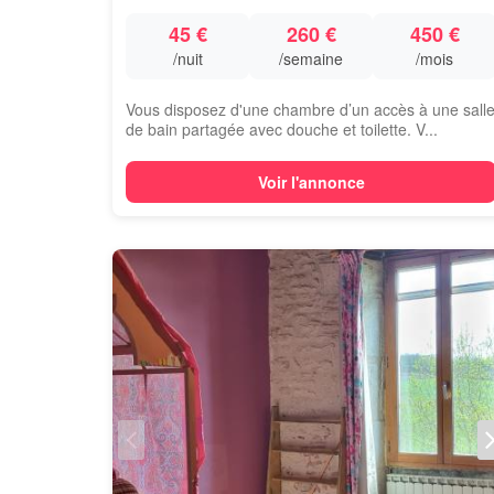
45 €
260 €
450 €
/nuit
/semaine
/mois
Vous disposez d'une chambre d’un accès à une sall
de bain partagée avec douche et toilette. V...
Voir l'annonce