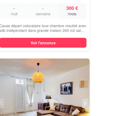
-
-
300 €
/nuit
/semaine
/mois
Cause départ colocataire loue chambre meublé avec
sdb indépendant dans grande maison 200 m2 sal...
Voir l'annonce