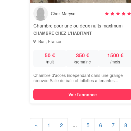
Chez Maryse
Chambre pour une ou deux nuits maximum
CHAMBRE CHEZ L'HABITANT
Bun, France
50 €
350 €
1500 €
/nuit
/semaine
/mois
Chambre d'accès indépendant dans une grange
rénovée Salle de bain et toilettes attenantes...
Voir l'annonce
...
«
1
2
5
6
7
8