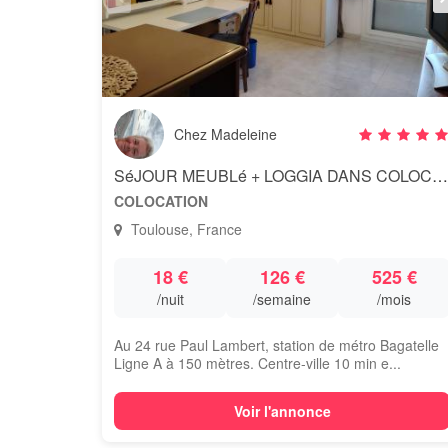
Chez Madeleine
SéJOUR MEUBLé + LOGGIA DANS COLOCATION
COLOCATION
Toulouse, France
18 €
126 €
525 €
/nuit
/semaine
/mois
Au 24 rue Paul Lambert, station de métro Bagatelle
Ligne A à 150 mètres. Centre-ville 10 min e...
Voir l'annonce