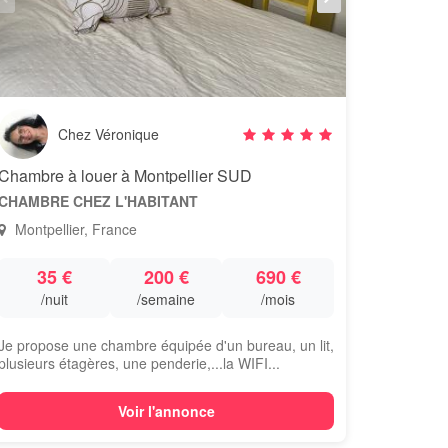
Chez Véronique
Chambre à louer à Montpellier SUD
CHAMBRE CHEZ L'HABITANT
Montpellier, France
35 €
200 €
690 €
/nuit
/semaine
/mois
Je propose une chambre équipée d'un bureau, un lit,
plusieurs étagères, une penderie,...la WIFI...
Voir l'annonce