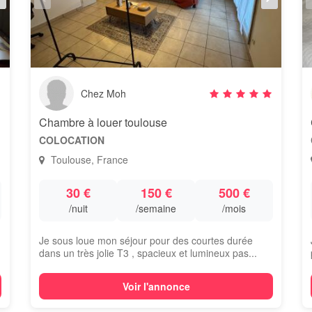
Chez Moh
Chambre à louer toulouse
COLOCATION
Toulouse, France
30 €
150 €
500 €
/nuit
/semaine
/mois
Je sous loue mon séjour pour des courtes durée
dans un très jolie T3 , spacieux et lumineux pas...
Voir l'annonce